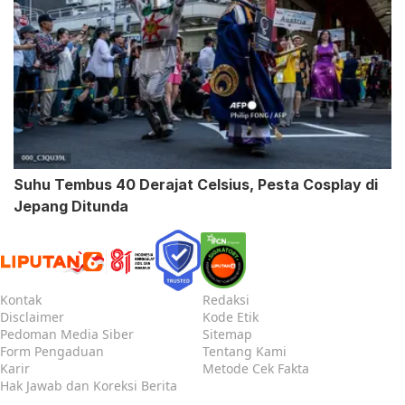
Suhu Tembus 40 Derajat Celsius, Pesta Cosplay di
Jepang Ditunda
Kontak
Redaksi
Disclaimer
Kode Etik
Pedoman Media Siber
Sitemap
Form Pengaduan
Tentang Kami
Karir
Metode Cek Fakta
Hak Jawab dan Koreksi Berita