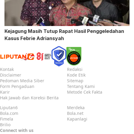
Kejagung Masih Tutup Rapat Hasil Penggeledahan
Kasus Febrie Adriansyah
Kontak
Redaksi
Disclaimer
Kode Etik
Pedoman Media Siber
Sitemap
Form Pengaduan
Tentang Kami
Karir
Metode Cek Fakta
Hak Jawab dan Koreksi Berita
Liputan6
Merdeka
Bola.com
Bola.net
Fimela
Kapanlagi
Brilio
Connect with us