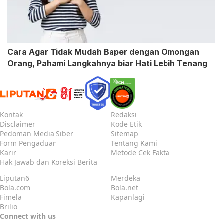
Cara Agar Tidak Mudah Baper dengan Omongan
Orang, Pahami Langkahnya biar Hati Lebih Tenang
Kontak
Redaksi
Disclaimer
Kode Etik
Pedoman Media Siber
Sitemap
Form Pengaduan
Tentang Kami
Karir
Metode Cek Fakta
Hak Jawab dan Koreksi Berita
Liputan6
Merdeka
Bola.com
Bola.net
Fimela
Kapanlagi
Brilio
Connect with us