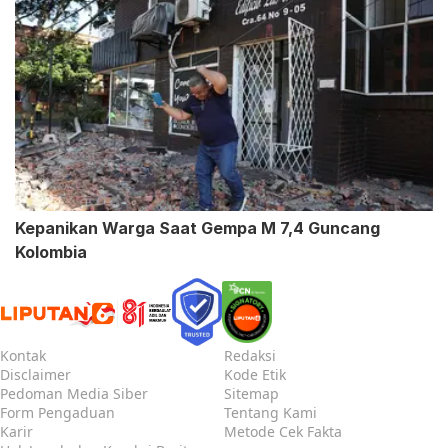
Kepanikan Warga Saat Gempa M 7,4 Guncang
Kolombia
Kontak
Redaksi
Disclaimer
Kode Etik
Pedoman Media Siber
Sitemap
Form Pengaduan
Tentang Kami
Karir
Metode Cek Fakta