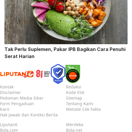
Tak Perlu Suplemen, Pakar IPB Bagikan Cara Penuhi
Serat Harian
Kontak
Redaksi
Disclaimer
Kode Etik
Pedoman Media Siber
Sitemap
Form Pengaduan
Tentang Kami
Karir
Metode Cek Fakta
Hak Jawab dan Koreksi Berita
Liputan6
Merdeka
Bola.com
Bola.net