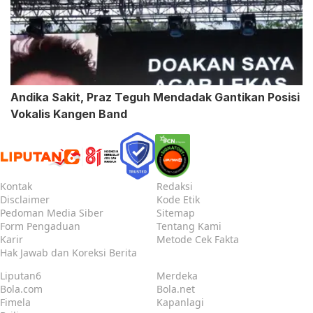
Andika Sakit, Praz Teguh Mendadak Gantikan Posisi
Vokalis Kangen Band
Kontak
Redaksi
Disclaimer
Kode Etik
Pedoman Media Siber
Sitemap
Form Pengaduan
Tentang Kami
Karir
Metode Cek Fakta
Hak Jawab dan Koreksi Berita
Liputan6
Merdeka
Bola.com
Bola.net
Fimela
Kapanlagi