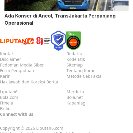
Ada Konser di Ancol, TransJakarta Perpanjang
Operasional
Kontak
Redaksi
Disclaimer
Kode Etik
Pedoman Media Siber
Sitemap
Form Pengaduan
Tentang Kami
Karir
Metode Cek Fakta
Hak Jawab dan Koreksi Berita
Liputan6
Merdeka
Bola.com
Bola.net
Fimela
Kapanlagi
Brilio
Connect with us
Copyright © 2026
Liputan6.com