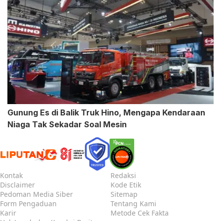
Gunung Es di Balik Truk Hino, Mengapa Kendaraan
Niaga Tak Sekadar Soal Mesin
Kontak
Redaksi
Disclaimer
Kode Etik
Pedoman Media Siber
Sitemap
Form Pengaduan
Tentang Kami
Karir
Metode Cek Fakta