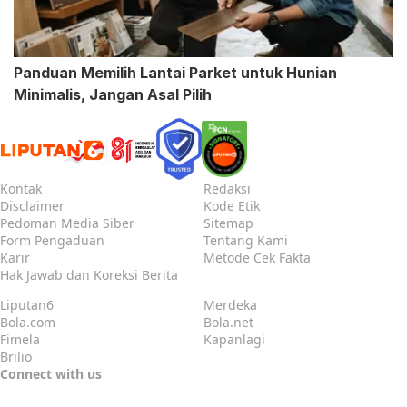
Panduan Memilih Lantai Parket untuk Hunian
Minimalis, Jangan Asal Pilih
Kontak
Redaksi
Disclaimer
Kode Etik
Pedoman Media Siber
Sitemap
Form Pengaduan
Tentang Kami
Karir
Metode Cek Fakta
Hak Jawab dan Koreksi Berita
Liputan6
Merdeka
Bola.com
Bola.net
Fimela
Kapanlagi
Brilio
Connect with us