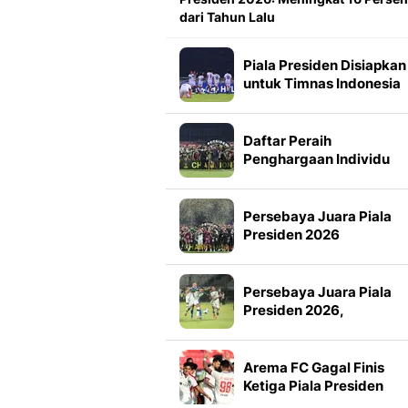
dari Tahun Lalu
Piala Presiden Disiapkan
untuk Timnas Indonesia
Mulai 2027, Masuk Slot
FIFA Matchday
Daftar Peraih
Penghargaan Individu
Piala Presiden 2026
Persebaya Juara Piala
Presiden 2026
Persebaya Juara Piala
Presiden 2026,
Tumbangkan Persib Lew
Adu Penalti
Arema FC Gagal Finis
Ketiga Piala Presiden
2026, Marcos Santos