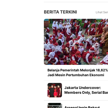
Soroti Fokus di Babak
Kedua
BERITA TERKINI
Lihat Se
Belanja Pemerintah Melonjak 18,62%
Jadi Mesin Pertumbuhan Ekonomi
Jakarta Undercover:
Members Only, Serial Ba
Vidio Bongkar Sisi Gelap
Ibu Kota
Arsenal Ingin Rekrut