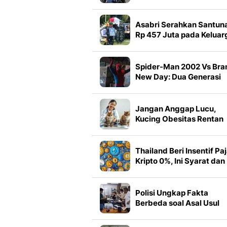
Meninggal Sejak 2020
Asabri Serahkan Santun
Rp 457 Juta pada Keluar
Prajurit TNI yang Gugur d
Papua
Spider-Man 2002 Vs Bra
New Day: Dua Generasi
Peter Parker
Jangan Anggap Lucu,
Kucing Obesitas Rentan
Sakit
Thailand Beri Insentif Pa
Kripto 0%, Ini Syarat dan
Dampaknya bagi Investo
Polisi Ungkap Fakta
Berbeda soal Asal Usul
995 Senjata di Sekolah
Jaksel