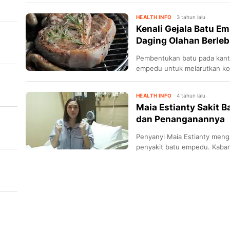
HEALTH INFO
3 tahun lalu
Kenali Gejala Batu E
Daging Olahan Berleb
Pembentukan batu pada kant
empedu untuk melarutkan kole
lebih sedikit daripada jumlah k
HEALTH INFO
4 tahun lalu
Maia Estianty Sakit B
dan Penanganannya
Penyanyi Maia Estianty meng
penyakit batu empedu. Kabar 
yang diunggah di kanal YouTu
at