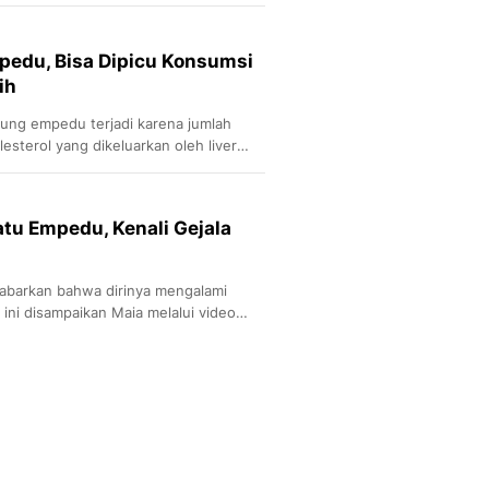
Sport
Berita Bola Terkini, Ja
Klasemen, Hasil Liga
mpedu, Bisa Dipicu Konsumsi
ih
ung empedu terjadi karena jumlah
sterol yang dikeluarkan oleh liver
olesterol itu sendiri.
atu Empedu, Kenali Gejala
abarkan bahwa dirinya mengalami
ini disampaikan Maia melalui video
be Maia Aleldul TV pada 6 April 2022.