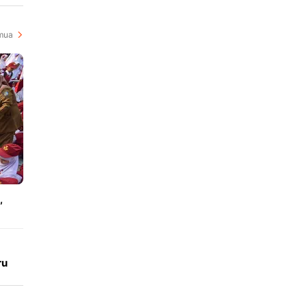
mua
,
ru