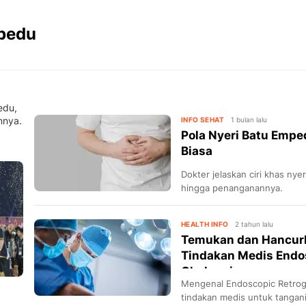
pedu
edu,
nnya.
INFO SEHAT
1 bulan lalu
Pola Nyeri Batu Emped
Biasa
Dokter jelaskan ciri khas nye
hingga penanganannya.
HEALTH INFO
2 tahun lalu
Temukan dan Hancur
Tindakan Medis Endo
Cholangiopan...
Mengenal Endoscopic Retrog
tindakan medis untuk tangan