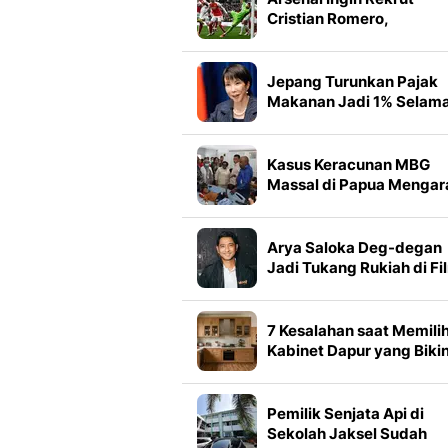
Cristian Romero,
Bagaimana Sikap Sang
Rival Sekota?
Jepang Turunkan Pajak
Makanan Jadi 1% Selama
Tahun
Kasus Keracunan MBG
Massal di Papua Mengar
ke Tempe Bacem
Arya Saloka Deg-degan
Jadi Tukang Rukiah di Fi
Terbaru
7 Kesalahan saat Memili
Kabinet Dapur yang Biki
Tampilannya Kurang
Estetik
Pemilik Senjata Api di
Sekolah Jaksel Sudah