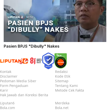
Pasien BPJS "Dibully" Nakes
Kontak
Redaksi
Disclaimer
Kode Etik
Pedoman Media Siber
Sitemap
Form Pengaduan
Tentang Kami
Karir
Metode Cek Fakta
Hak Jawab dan Koreksi Berita
Liputan6
Merdeka
Bola.com
Bola.net