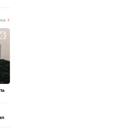
i
mua
rta
an