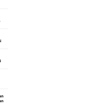
s
i
i
an
an
n