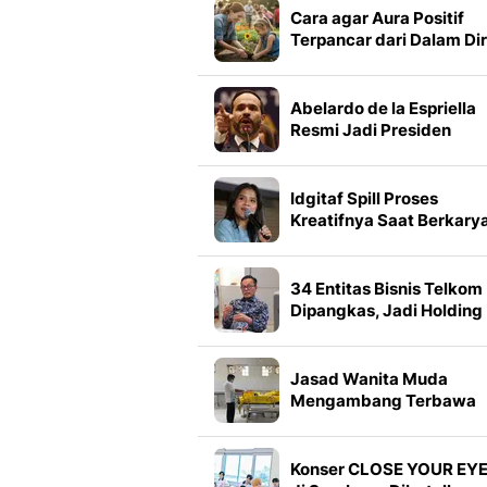
Cara agar Aura Positif
Terpancar dari Dalam Dir
dan Disukai Banyak Ora
Abelardo de la Espriella
Resmi Jadi Presiden
Kolombia
Idgitaf Spill Proses
Kreatifnya Saat Berkarya
Termasuk Posisi Krusial
Judul Lagu
34 Entitas Bisnis Telkom
Dipangkas, Jadi Holding
Strategis pada 2027
Jasad Wanita Muda
Mengambang Terbawa
Arus Sungai, Ini Ciri-
Cirinya
Konser CLOSE YOUR EY