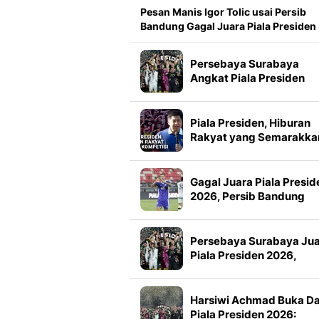
Pesan Manis Igor Tolic usai Persib
Bandung Gagal Juara Piala Presiden
Persebaya Surabaya
Angkat Piala Presiden
2026, Francisco Rivera:
Kini Kami Lebih Percaya
Diri
Piala Presiden, Hiburan
Rakyat yang Semarakka
Jeda Kompetisi
Gagal Juara Piala Presid
2026, Persib Bandung
Petik Banyak Pelajaran
Persebaya Surabaya Ju
Piala Presiden 2026,
Manajemen Imbau Bone
Tak Konvoi
Harsiwi Achmad Buka D
Piala Presiden 2026: