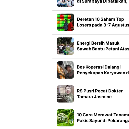
di Surabaya Dibatalkan,
Pemegang Tiket Bisa
Refund atau Pindah ke
Jakarta
Deretan 10 Saham Top
Losers pada 3-7 Agustu
2026
Energi Bersih Masuk
Sawah Bantu Petani Atas
Masalah Pascapanen
Bos Koperasi Dalangi
Penyekapan Karyawan d
Tangerang
RS Pusri Pecat Dokter
Tamara Jasmine
10 Cara Merawat Tanam
Pakis Sayur di Pekarang
Rumah untuk Hasil Pane