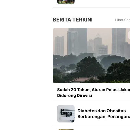
Meningkat 16 Persen dar
Tahun Lalu
BERITA TERKINI
Lihat Se
Sudah 20 Tahun, Aturan Polusi Jaka
Didorong Direvisi
Diabetes dan Obesitas
Berbarengan, Penangan
Tak Cuma Fokus Gula
Darah