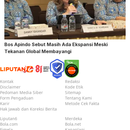
Bos Apindo Sebut Masih Ada Ekspansi Meski
Tekanan Global Membayangi
Kontak
Redaksi
Disclaimer
Kode Etik
Pedoman Media Siber
Sitemap
Form Pengaduan
Tentang Kami
Karir
Metode Cek Fakta
Hak Jawab dan Koreksi Berita
Liputan6
Merdeka
Bola.com
Bola.net
Fimela
Kapanlagi