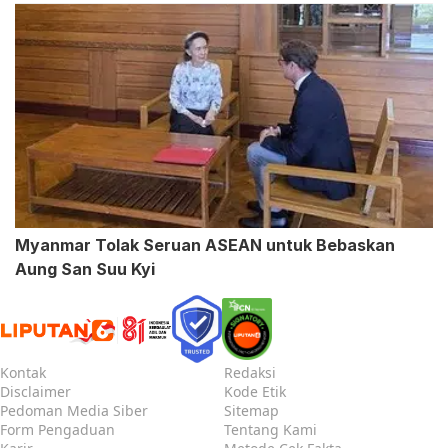
Myanmar Tolak Seruan ASEAN untuk Bebaskan
Aung San Suu Kyi
Kontak
Redaksi
Disclaimer
Kode Etik
Pedoman Media Siber
Sitemap
Form Pengaduan
Tentang Kami