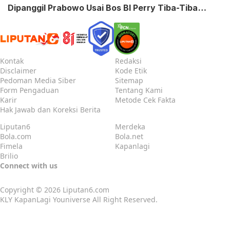
Dipanggil Prabowo Usai Bos BI Perry Tiba-Tiba
Mundur
Kontak
Redaksi
Disclaimer
Kode Etik
Pedoman Media Siber
Sitemap
Form Pengaduan
Tentang Kami
Karir
Metode Cek Fakta
Hak Jawab dan Koreksi Berita
Liputan6
Merdeka
Bola.com
Bola.net
Fimela
Kapanlagi
Brilio
Connect with us
Copyright © 2026
Liputan6.com
KLY KapanLagi Youniverse All Right Reserved.