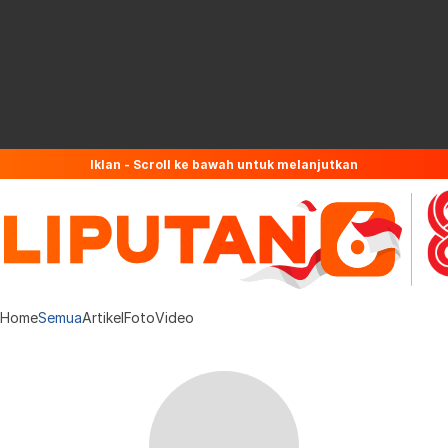
Iklan - Scroll ke bawah untuk melanjutkan
Home
Semua
Artikel
Foto
Video