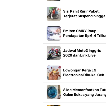
Pajak
Sisi Pahit Kurir Paket,
Terjerat Suspend hingga
Ongkir Terpangkas
Emiten CMRY Raup
Pendapatan Rp 6,4 Triliu
hingga Semester I 2026
Jadwal Moto3 Inggris
2026 dan Link Live
Streaming, Sabtu 8
Agustus
Lowongan Kerja LG
Electronics Dibuka, Cek
Posisi dan Syaratnya
8 Ide Memanfaatkan Tut
Galon Bekas yang Jaran
Terpikirkan, Cocok Dico
saat Gabut