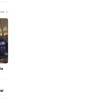
mua
ie
si
i