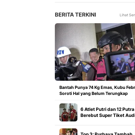
Tahun Lalu
BERITA TERKINI
Lihat Se
Bantah Punya 74 Kg Emas, Kubu Febr
Soroti Hal yang Belum Terungkap
6 Atlet Putri dan 12 Putra
Berebut Super Tiket Audi
Umum PB Djarum 2026 d
Makassar
Top 3: Purbaya Tambah