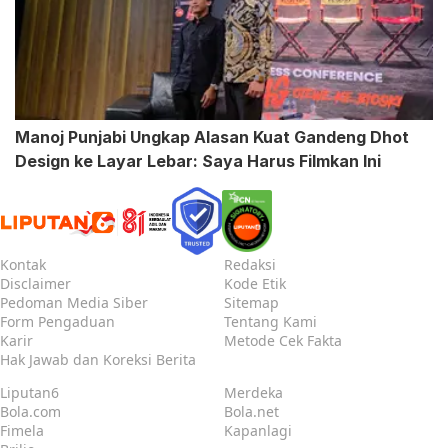
Manoj Punjabi Ungkap Alasan Kuat Gandeng Dhot
Design ke Layar Lebar: Saya Harus Filmkan Ini
Kontak
Redaksi
Disclaimer
Kode Etik
Pedoman Media Siber
Sitemap
Form Pengaduan
Tentang Kami
Karir
Metode Cek Fakta
Hak Jawab dan Koreksi Berita
Liputan6
Merdeka
Bola.com
Bola.net
Fimela
Kapanlagi