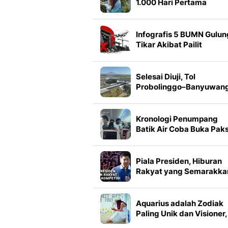
1.000 Hari Pertama
Kehidupan Tak Bisa
Diulang
Infografis 5 BUMN Gulun
Tikar Akibat Pailit
Selesai Diuji, Tol
Probolinggo–Banyuwang
Seksi 1 dan 2 Siap
Beroperasi
Kronologi Penumpang
Batik Air Coba Buka Pak
Pintu Darurat di Udara
Piala Presiden, Hiburan
Rakyat yang Semarakka
Jeda Kompetisi
Aquarius adalah Zodiak
Paling Unik dan Visioner,
Simak Fakta Menarik