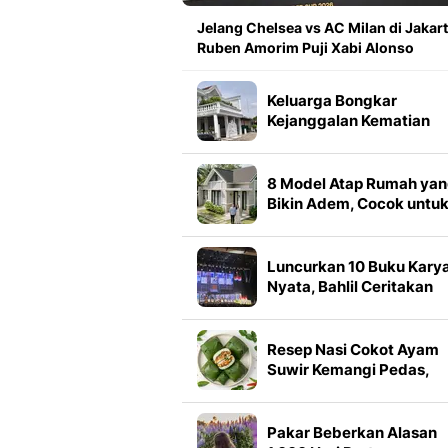
Jelang Chelsea vs AC Milan di Jakart
Ruben Amorim Puji Xabi Alonso
Keluarga Bongkar
Kejanggalan Kematian
Mantan Istri Polisi di
Medan
8 Model Atap Rumah ya
Bikin Adem, Cocok untu
Iklim Tropis Indonesia
Luncurkan 10 Buku Kary
Nyata, Bahlil Ceritakan
Awal Mula Larangan
Ekspor Nikel
Resep Nasi Cokot Ayam
Suwir Kemangi Pedas,
Cocok untuk Bekal
Langsung Makan
Pakar Beberkan Alasan