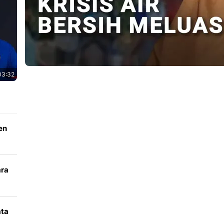
03:32
en
ara
k
ata