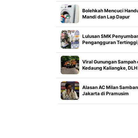
Lainnya
Bolehkah Mencuci Hand
Mandi dan Lap Dapur
Bersamaan? Ini Penjelas
dan Risikonya
Lulusan SMK Penyumba
Pengangguran Tertinggi
BPS Ungkap Datanya
Viral Gunungan Sampah 
Kedaung Kaliangke, DLH
Turunkan Belasan Truk
Alasan AC Milan Samban
Jakarta di Pramusim
2026/2027