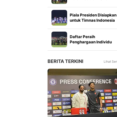
Meningkat 16 Persen dar
Tahun Lalu
Piala Presiden Disiapkan
untuk Timnas Indonesia
Mulai 2027, Masuk Slot
FIFA Matchday
Daftar Peraih
Penghargaan Individu
Piala Presiden 2026
BERITA TERKINI
Lihat Se