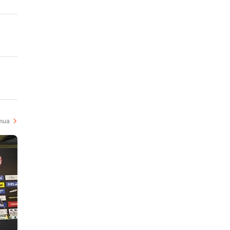
i
mua