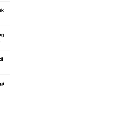
uk
an
ng
,
di
gi