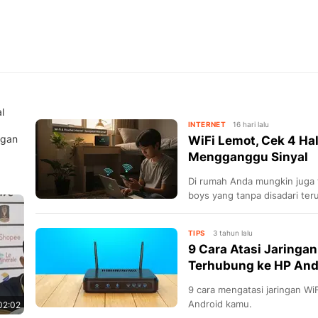
l
INTERNET
16 hari lalu
ngan
WiFi Lemot, Cek 4 Ha
Mengganggu Sinyal
Di rumah Anda mungkin juga 
boys yang tanpa disadari ter
coba cek deh!
TIPS
3 tahun lalu
9 Cara Atasi Jaringan
Terhubung ke HP And
9 cara mengatasi jaringan Wi
Android kamu.
02:02