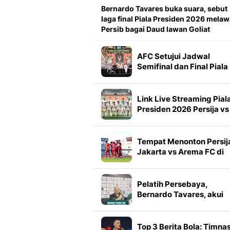
Bernardo Tavares buka suara, sebut
laga final Piala Presiden 2026 mela
Persib bagai Daud lawan Goliat
AFC Setujui Jadwal
Semifinal dan Final Piala
Presiden 2026
Link Live Streaming Pial
Presiden 2026 Persija vs
Arema FC
Tempat Menonton Persij
Jakarta vs Arema FC di
Piala Presiden 2026
Pelatih Persebaya,
Bernardo Tavares, akui
laga lawan Arema FC suli
Top 3 Berita Bola: Timna