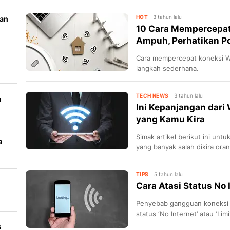
HOT
3 tahun lalu
wan
10 Cara Mempercepat 
Ampuh, Perhatikan Po
Cara mempercepat koneksi Wi
langkah sederhana.
TECH NEWS
3 tahun lalu
a
Ini Kepanjangan dari 
yang Kamu Kira
Simak artikel berikut ini un
a
yang banyak salah dikira ora
TIPS
5 tahun lalu
Cara Atasi Status No 
Penyebab gangguan koneksi Wi
t
status ‘No Internet’ atau ‘Li
konektivitas di perangkat.
s