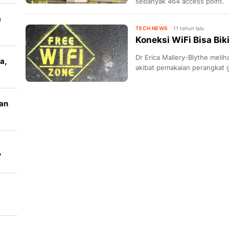
sebanyak 464 access point.
a
TECH NEWS
11 tahun lalu
Koneksi WiFi Bisa Bi
Dr Erica Mallery-Blythe melih
a,
akibat pemakaian perangkat g
tan
'
ok