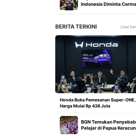
Indonesia Diminta Cerm
Pilih Kiper saat Lawan
Singapura
BERITA TERKINI
Lihat Se
Honda Buka Pemesanan Super-ONE,
Harga Mulai Rp 438 Juta
BGN Temukan Penyebab
Pelajar di Papua Keracu
MBG