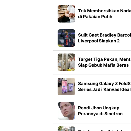
Trik Membersihkan Nod
di Pakaian Putih
Berdasarkan Jenis
Nodanya
Sulit Gaet Bradley Barcol
Liverpool Siapkan 2
Winger Alternatif
Target Tiga Pekan, Men
Siap Gebuk Mafia Beras
Fortifikasi
Samsung Galaxy Z Fold8
Series Jadi 'Kanvas Ideal
Galaxy AI
Rendi Jhon Ungkap
Perannya di Sinetron
Biarkan Hati Bicara, Sos
Penyayang yang