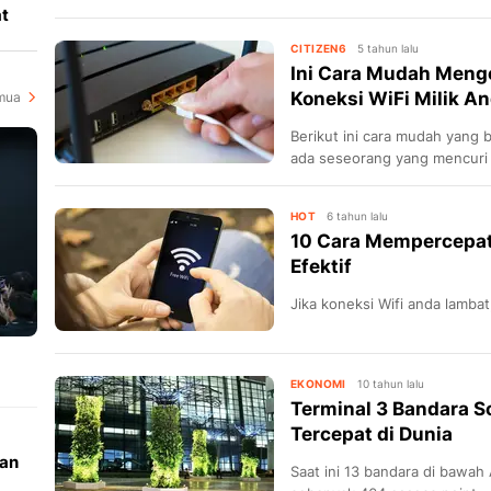
at
CITIZEN6
5 tahun lalu
Ini Cara Mudah Meng
Koneksi WiFi Milik A
mua
Berikut ini cara mudah yang 
ada seseorang yang mencuri 
HOT
6 tahun lalu
10 Cara Mempercepat
Efektif
Jika koneksi Wifi anda lamba
EKONOMI
10 tahun lalu
Terminal 3 Bandara So
Tercepat di Dunia
nan
Saat ini 13 bandara di bawah