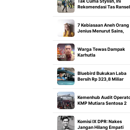
Dikhianati
Tak Cuma Stylish, Ini
Rekomendasi Tas Ransel
Pria Tahan Air yang
Nyaman untuk Aktivitas
Harian
7 Kebiasaan Aneh Orang
Jenius Menurut Sains,
Bukan Gila atau Malas
Warga Tewas Dampak
Karhutla
Bluebird Bukukan Laba
Bersih Rp 323,8 Miliar
pada Semester I 2026
Kemenhub Audit Operat
KMP Mutiara Sentosa 2
Usai Kebakaran
Komisi IX DPR: Nakes
Jangan Hilang Empati