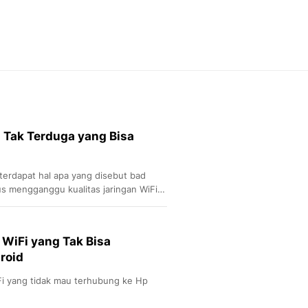
Otosia
Otosia
Spotlight
Berita Terkini, Kabar Te
Dan Dunia - Liputan6.
English
Exploring Knowledge, T
En.Liputan6.com
l Tak Terduga yang Bisa
Disabilitas
Disabilitas Berita Terkini
Harian, Berita Terbaru,
terdapat hal apa yang disebut bad
Berita
us mengganggu kualitas jaringan WiFi,
Berita Hari Ini Politik,
Health
Kabar Berita Terbaru D
 WiFi yang Tak Bisa
Diet, Herbal Terbaik
roid
Sport
Berita Bola Terkini, Ja
Fi yang tidak mau terhubung ke Hp
Klasemen, Hasil Liga