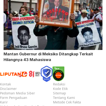
Mantan Gubernur di Meksiko Ditangkap Terkait
Hilangnya 43 Mahasiswa
Kontak
Redaksi
Disclaimer
Kode Etik
Pedoman Media Siber
Sitemap
Form Pengaduan
Tentang Kami
Karir
Metode Cek Fakta