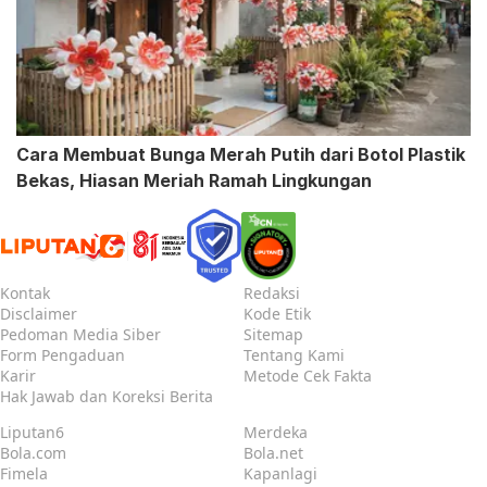
Cara Membuat Bunga Merah Putih dari Botol Plastik
Bekas, Hiasan Meriah Ramah Lingkungan
Kontak
Redaksi
Disclaimer
Kode Etik
Pedoman Media Siber
Sitemap
Form Pengaduan
Tentang Kami
Karir
Metode Cek Fakta
Hak Jawab dan Koreksi Berita
Liputan6
Merdeka
Bola.com
Bola.net
Fimela
Kapanlagi