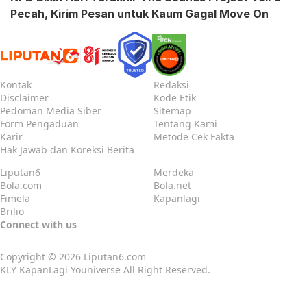
Pecah, Kirim Pesan untuk Kaum Gagal Move On
Kontak
Redaksi
Disclaimer
Kode Etik
Pedoman Media Siber
Sitemap
Form Pengaduan
Tentang Kami
Karir
Metode Cek Fakta
Hak Jawab dan Koreksi Berita
Liputan6
Merdeka
Bola.com
Bola.net
Fimela
Kapanlagi
Brilio
Connect with us
Copyright © 2026
Liputan6.com
KLY KapanLagi Youniverse All Right Reserved.