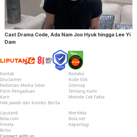
Cast Drama Code, Ada Nam Joo Hyuk hingga Lee Yi
Dam
Kontak
Redaksi
Disclaimer
Kode Etik
Pedoman Media Siber
Sitemap
Form Pengaduan
Tentang Kami
Karir
Metode Cek Fakta
Hak Jawab dan Koreksi Berita
Liputan6
Merdeka
Bola.com
Bola.net
Fimela
Kapanlagi
Brilio
Connect with us