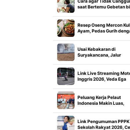
Cara agar Tidak Canggu
saat Bertemu Gebetan bi
PDKT Makin Lancar
Resep Oseng Mercon Kul
Ayam, Pedas Gurih deng
Bumbu Meresap yang Bi
Nagih
Usai Kebakaran di
Suryakancana, Jalur
Pendakian Gunung Gede
Ditutup
Link Live Streaming Mot
Inggris 2026, Veda Ega
Pratama Bidik Q2
Peluang Kerja Pelaut
Indonesia Makin Luas,
Pertamina Gandeng
Perusahaan Pelayaran
China
Link Pengumuman PPPK
Sekolah Rakyat 2026, C