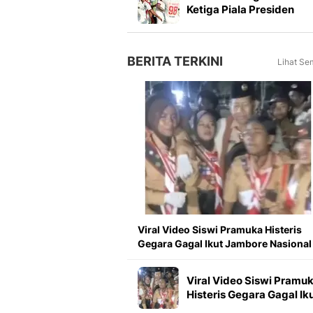
Ketiga Piala Presiden
2026, Marcos Santos
Soroti Fokus di Babak
Kedua
BERITA TERKINI
Lihat Se
Viral Video Siswi Pramuka Histeris
Gegara Gagal Ikut Jambore Nasiona
Viral Video Siswi Pramu
Histeris Gegara Gagal Ik
Jambore Nasional