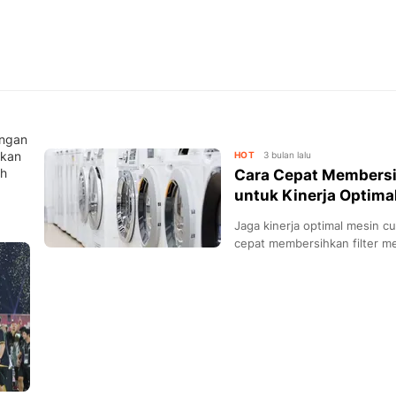
engan
hkan
HOT
3 bulan lalu
ih
Cara Cepat Membersih
untuk Kinerja Optimal
Jaga kinerja optimal mesin 
cepat membersihkan filter me
maksimal dan perpanjang usi