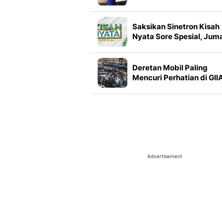
Hasil Seleksi dan Jadwal
SKT
Saksikan Sinetron Kisah
Nyata Sore Spesial, Jum
7 Agustus Pukul 15.00 W
di Indosiar
Deretan Mobil Paling
Mencuri Perhatian di GII
2026, dari EV Murah
hingga SUV Ikonik
Advertisement