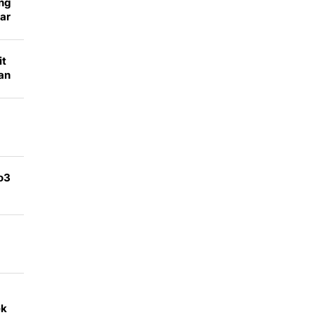
ng
ar
it
an
kin
o3
ek