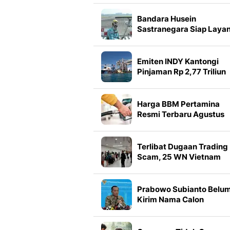
Bandara Husein
Sastranegara Siap Layan
Penerbangan Jet Regule
Emiten INDY Kantongi
Pinjaman Rp 2,77 Triliun
dari Bank DBS
Harga BBM Pertamina
Resmi Terbaru Agustus
2026, Ada Perubahan p
Pertamax hingga
Pertamax Turbo
Terlibat Dugaan Trading
Scam, 25 WN Vietnam
Dideportasi dari Batam
Prabowo Subianto Belu
Kirim Nama Calon
Gubernur BI Definitif ke
DPR