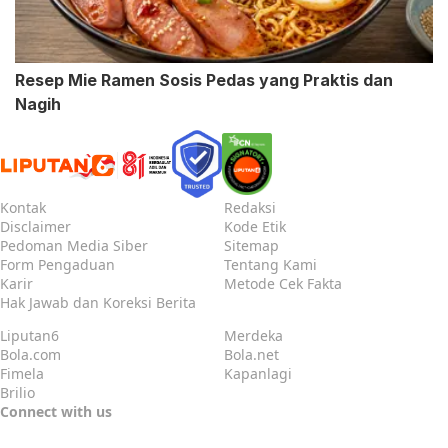
Resep Mie Ramen Sosis Pedas yang Praktis dan
Nagih
Kontak
Redaksi
Disclaimer
Kode Etik
Pedoman Media Siber
Sitemap
Form Pengaduan
Tentang Kami
Karir
Metode Cek Fakta
Hak Jawab dan Koreksi Berita
Liputan6
Merdeka
Bola.com
Bola.net
Fimela
Kapanlagi
Brilio
Connect with us