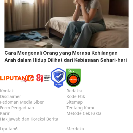
Cara Mengenali Orang yang Merasa Kehilangan
Arah dalam Hidup Dilihat dari Kebiasaan Sehari-hari
Kontak
Redaksi
Disclaimer
Kode Etik
Pedoman Media Siber
Sitemap
Form Pengaduan
Tentang Kami
Karir
Metode Cek Fakta
Hak Jawab dan Koreksi Berita
Liputan6
Merdeka