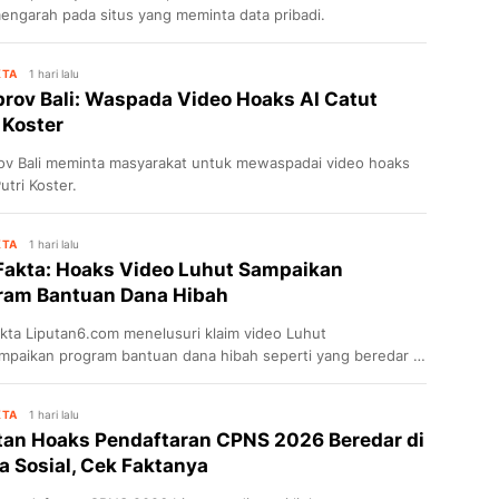
engarah pada situs yang meminta data pribadi.
KTA
1 hari lalu
rov Bali: Waspada Video Hoaks AI Catut
 Koster
v Bali meminta masyarakat untuk mewaspadai video hoaks
utri Koster.
KTA
1 hari lalu
Fakta: Hoaks Video Luhut Sampaikan
ram Bantuan Dana Hibah
kta Liputan6.com menelusuri klaim video Luhut
paikan program bantuan dana hibah seperti yang beredar di
ook.
KTA
1 hari lalu
tan Hoaks Pendaftaran CPNS 2026 Beredar di
a Sosial, Cek Faktanya