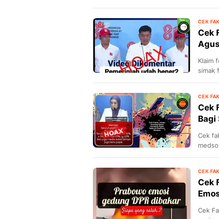
yang b
CEK FA
Cek 
Agust
Klaim f
simak f
CEK FA
Cek 
Bagi
Cek fa
medsos
CEK FA
Cek 
Emos
Cek Fa