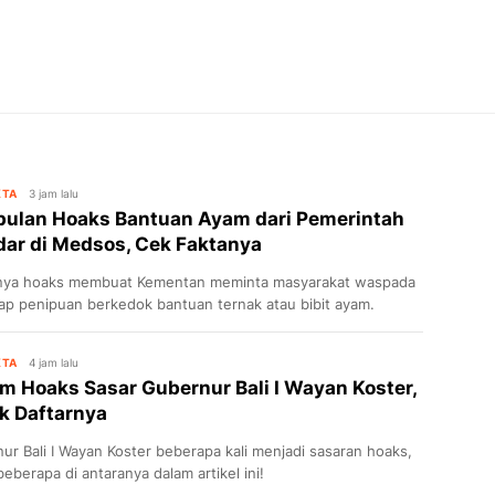
KTA
3 jam lalu
ulan Hoaks Bantuan Ayam dari Pemerintah
dar di Medsos, Cek Faktanya
nya hoaks membuat Kementan meminta masyarakat waspada
ap penipuan berkedok bantuan ternak atau bibit ayam.
KTA
4 jam lalu
m Hoaks Sasar Gubernur Bali I Wayan Koster,
k Daftarnya
ur Bali I Wayan Koster beberapa kali menjadi sasaran hoaks,
eberapa di antaranya dalam artikel ini!