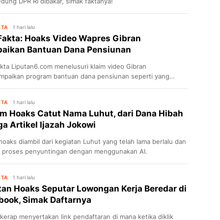
edung DPR RI dibakar, simak faktanya!
KTA
1 hari lalu
Fakta: Hoaks Video Wapres Gibran
aikan Bantuan Dana Pensiunan
kta Liputan6.com menelusuri klaim video Gibran
paikan program bantuan dana pensiunan seperti yang
r di Facebook.
KTA
1 hari lalu
m Hoaks Catut Nama Luhut, dari Dana Hibah
a Artikel Ijazah Jokowi
hoaks diambil dari kegiatan Luhut yang telah lama berlalu dan
i proses penyuntingan dengan menggunakan AI.
KTA
1 hari lalu
tan Hoaks Seputar Lowongan Kerja Beredar di
book, Simak Daftarnya
kerap menyertakan link pendaftaran di mana ketika diklik