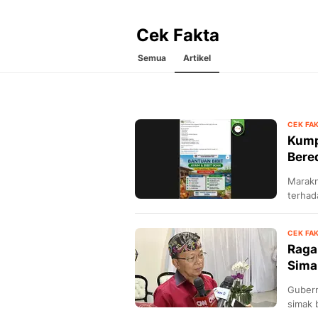
Cek Fakta
Semua
Artikel
CEK FA
Kump
Bere
Marak
terhad
CEK FA
Raga
Sima
Gubern
simak b