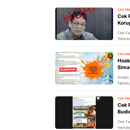
CEK FA
Cek 
Koru
Cek Fa
(Menke
CEK FA
Hoak
Sima
Hoaks 
faktan
CEK FA
Cek 
Budi
Cek Fa
mendap