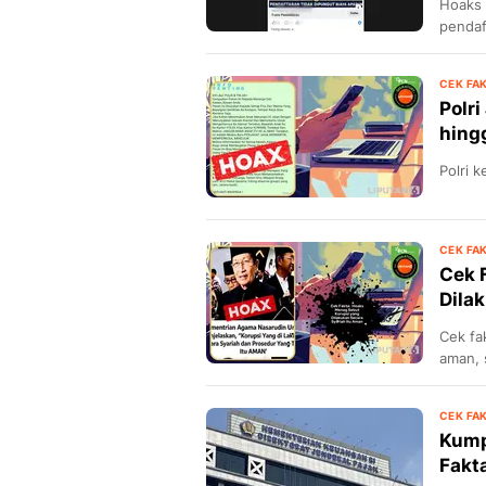
Hoaks 
pendaf
CEK FA
Polri
hing
Polri 
CEK FA
Cek 
Dila
Cek fa
aman, s
CEK FA
Kump
Fakt