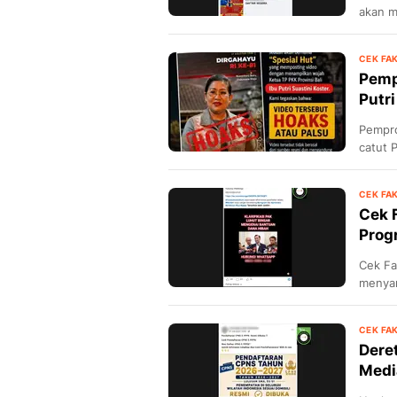
akan m
CEK FA
Pemp
Putri
Pempro
catut P
CEK FA
Cek 
Prog
Cek Fa
menyam
Faceb
CEK FA
Dere
Medi