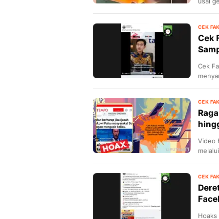
usai g
CEK FA
Cek 
Samp
Cek Fa
menyam
bereda
CEK FA
Raga
hingg
Video 
melalu
CEK FA
Dere
Face
Hoaks 