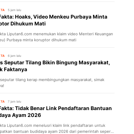
KTA
5 jam lalu
Fakta: Hoaks, Video Menkeu Purbaya Minta
ptor Dihukum Mati
kta Liputan6.com menemukan klaim video Menteri Keuangan
u) Purbaya minta koruptor dihukum mati
KTA
6 jam lalu
s Seputar Tilang Bikin Bingung Masyarakat,
k Faktanya
seputar tilang kerap membingungkan masyarakat, simak
ya!
KTA
7 jam lalu
Fakta: Tidak Benar Link Pendaftaran Bantuan
daya Ayam 2026
kta Liputan6.com menelusri klaim link pendaftaran untuk
atkan bantuan budidaya ayam 2026 dari pemerintah seperti