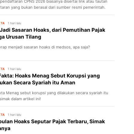
pendaftaran CPNS 2026 biasanya disertai link atau tautan
taran yang bukan berasal dari sumber resmi pemerintah.
KTA
1 hari lalu
 Jadi Sasaran Hoaks, dari Pemutihan Pajak
ga Urusan Tilang
kerap menjadi sasaran hoaks di medsos, apa saja?
KTA
1 hari lalu
Fakta: Hoaks Menag Sebut Korupsi yang
kukan Secara Syariah itu Aman
kta Menag sebut korupsi yang dilakukan secara syariah itu
imak dalam artikel ini!
KTA
1 hari lalu
ulan Hoaks Seputar Pajak Terbaru, Simak
anya