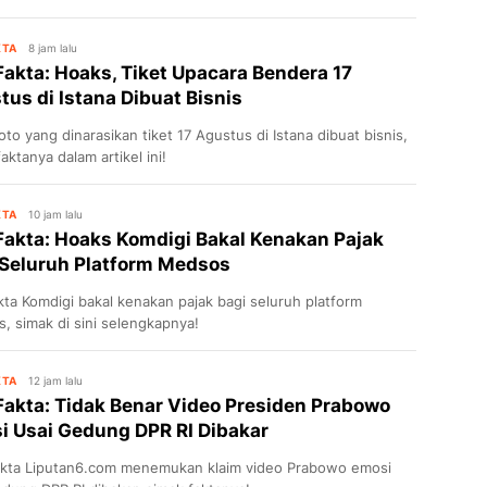
eredar di media sosial.
KTA
8 jam lalu
Fakta: Hoaks, Tiket Upacara Bendera 17
us di Istana Dibuat Bisnis
oto yang dinarasikan tiket 17 Agustus di Istana dibuat bisnis,
aktanya dalam artikel ini!
KTA
10 jam lalu
Fakta: Hoaks Komdigi Bakal Kenakan Pajak
 Seluruh Platform Medsos
kta Komdigi bakal kenakan pajak bagi seluruh platform
, simak di sini selengkapnya!
KTA
12 jam lalu
Fakta: Tidak Benar Video Presiden Prabowo
i Usai Gedung DPR RI Dibakar
kta Liputan6.com menemukan klaim video Prabowo emosi