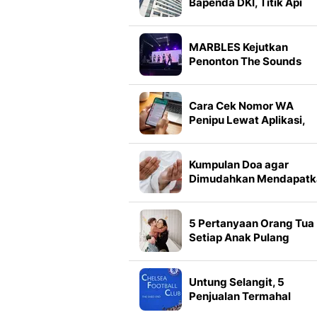
Bapenda DKI, Titik Api
Diduga dari Lantai 11
MARBLES Kejutkan
Penonton The Sounds
Project Vol. 9 dengan 2
Lagu Baru yang Belum Ril
Cara Cek Nomor WA
Penipu Lewat Aplikasi,
Situs Resmi dan Mesin
Pencari
Kumpulan Doa agar
Dimudahkan Mendapatk
Pekerjaan Halal, Lengka
Amalannya agar Cepat
Terkabul
5 Pertanyaan Orang Tua
Setiap Anak Pulang
Sekolah untuk
Meningkatkan Rasa
Percaya Diri Buah Hati
Untung Selangit, 5
Penjualan Termahal
Akademi Chelsea