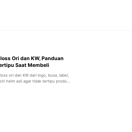
Feeds
Feeds Liputan6: Kumpul
Terbaru Harian
Otosia
Otosia
Spotlight
Berita Terkini, Kabar Te
Dan Dunia - Liputan6.
loss Ori dan KW, Panduan
English
ertipu Saat Membeli
Exploring Knowledge, T
En.Liputan6.com
oss ori dan KW dari logo, busa, label,
Disabilitas
iri helm asli agar tidak tertipu produk
Disabilitas Berita Terkini
Harian, Berita Terbaru,
Berita
Berita Hari Ini Politik,
Health
Kabar Berita Terbaru D
Diet, Herbal Terbaik