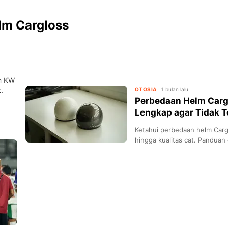
lm Cargloss
an KW
.
OTOSIA
1 bulan lalu
Perbedaan Helm Carg
Lengkap agar Tidak T
Ketahui perbedaan helm Cargl
hingga kualitas cat. Panduan c
palsu.