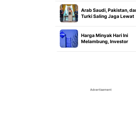
Arab Saudi, Pakistan, da
Turki Saling Jaga Lewat
Pakta Pertahanan Makk
Harga Minyak Hari Ini
Melambung, Investor
Menanti Kesepakatan
Pembukaan Selat Horm
Advertisement