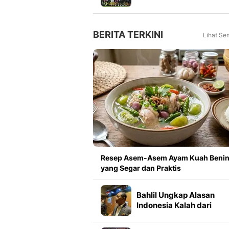
Meningkat 16 Persen dar
Tahun Lalu
BERITA TERKINI
Lihat Se
Resep Asem-Asem Ayam Kuah Beni
yang Segar dan Praktis
Bahlil Ungkap Alasan
Indonesia Kalah dari
Vietnam Saat Perang
Dagang AS-China