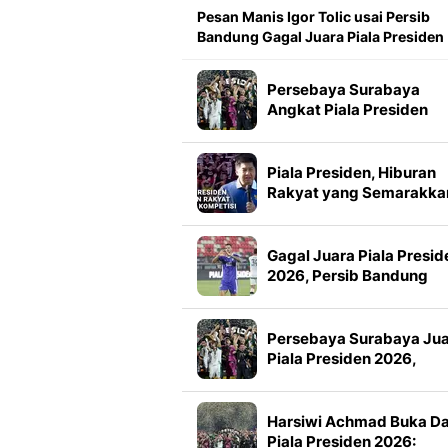
Pesan Manis Igor Tolic usai Persib
Bandung Gagal Juara Piala Presiden
Persebaya Surabaya
Angkat Piala Presiden
2026, Francisco Rivera:
Kini Kami Lebih Percaya
Diri
Piala Presiden, Hiburan
Rakyat yang Semarakka
Jeda Kompetisi
Gagal Juara Piala Presid
2026, Persib Bandung
Petik Banyak Pelajaran
Persebaya Surabaya Ju
Piala Presiden 2026,
Manajemen Imbau Bone
Tak Konvoi
Harsiwi Achmad Buka D
Piala Presiden 2026: