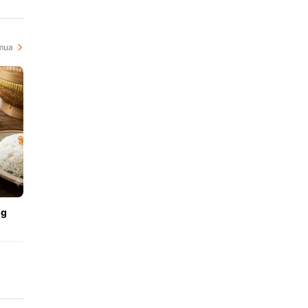
i
mua
ng