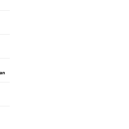
is
an
p