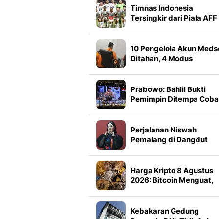
Timnas Indonesia
Tersingkir dari Piala AFF
2026 usai Ditahan
Singapura, Kreativitas Li
Tengah Disorot
10 Pengelola Akun Meds
Ditahan, 4 Modus
Terungkap
Prabowo: Bahlil Bukti
Pemimpin Ditempa Coba
Perjalanan Niswah
Pemalang di Dangdut
Academy 8 Berakhir di T
37 Grup 6
Harga Kripto 8 Agustus
2026: Bitcoin Menguat,
Solana Memimpin
Kebakaran Gedung