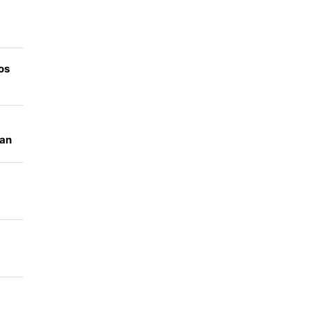
ni
os
an
op