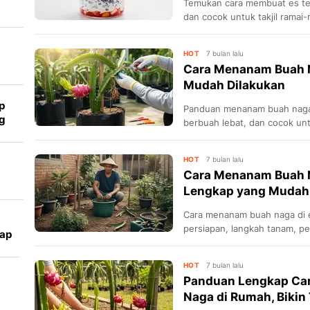
Temukan cara membuat es te
dan cocok untuk takjil ramai-
HOT
7 bulan lalu
Cara Menanam Buah Na
Mudah Dilakukan
p
Panduan menanam buah naga 
g
berbuah lebat, dan cocok unt
HOT
7 bulan lalu
Cara Menanam Buah N
ck
Lengkap yang Mudah
Cara menanam buah naga di e
persiapan, langkah tanam, pe
iap
a
HOT
7 bulan lalu
Panduan Lengkap Ca
Naga di Rumah, Bikin