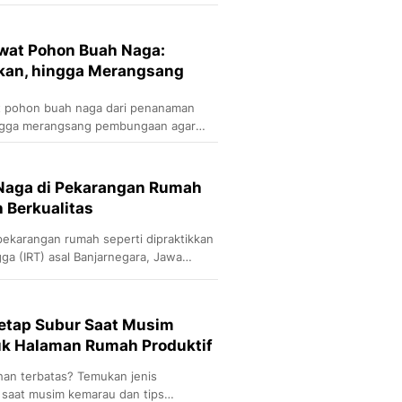
Sport
Berita Bola Terkini, Ja
Klasemen, Hasil Liga
wat Pohon Buah Naga:
kan, hingga Merangsang
t pohon buah naga dari penanaman
ingga merangsang pembungaan agar
Naga di Pekarangan Rumah
h Berkualitas
ekarangan rumah seperti dipraktikkan
ga (IRT) asal Banjarnegara, Jawa
Tetap Subur Saat Musim
uk Halaman Rumah Produktif
han terbatas? Temukan jenis
 saat musim kemarau dan tips