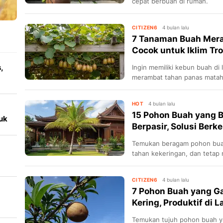
cepat berbuah di rumah.
CITIZEN6
4 bulan lalu
7 Tanaman Buah Mera
Cocok untuk Iklim Tro
,
Ingin memiliki kebun buah di
merambat tahan panas mataha
n
tropis Indonesia.
HOT
4 bulan lalu
15 Pohon Buah yang 
uk
Berpasir, Solusi Berk
i
Temukan beragam pohon buah 
tahan kekeringan, dan tetap
CITIZEN6
4 bulan lalu
7 Pohon Buah yang 
Kering, Produktif di 
Temukan tujuh pohon buah y