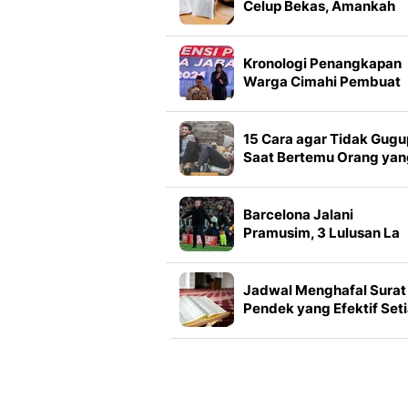
Celup Bekas, Amankah
Dipakai Lagi? Ini
Penjelasan Ahli
Kronologi Penangkapan
Warga Cimahi Pembuat
Video AI Manipulasi
Prabowo
15 Cara agar Tidak Gugu
Saat Bertemu Orang yan
Disukai, Ampuh Bikin
Tenang
Barcelona Jalani
Pramusim, 3 Lulusan La
Masia Kejutkan Hansi Fli
Jadwal Menghafal Surat
Pendek yang Efektif Set
Hari, Cocok untuk Pemul