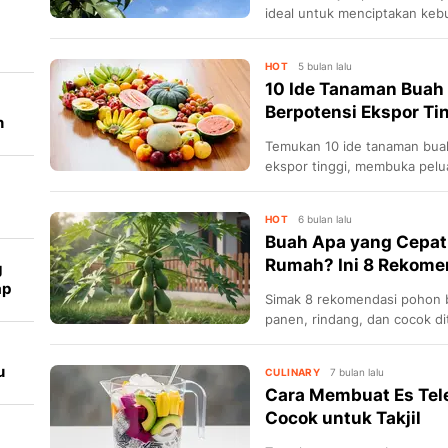
ideal untuk menciptakan kebun
HOT
5 bulan lalu
10 Ide Tanaman Buah
Berpotensi Ekspor Ti
n
Temukan 10 ide tanaman bua
ekspor tinggi, membuka pelua
maupun pelaku usaha pertani
HOT
6 bulan lalu
Buah Apa yang Cepat
Rumah? Ini 8 Rekome
g
ap
Simak 8 rekomendasi pohon 
panen, rindang, dan cocok d
u
CULINARY
7 bulan lalu
Cara Membuat Es Tel
Cocok untuk Takjil