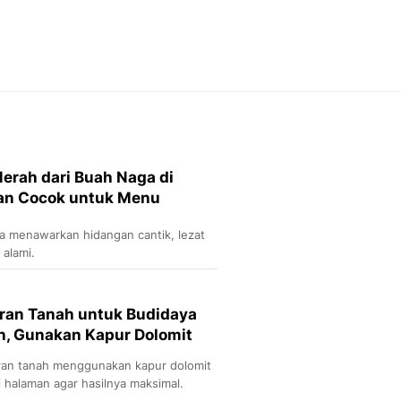
Feeds
Feeds Liputan6: Kumpul
Terbaru Harian
Otosia
Otosia
Spotlight
Berita Terkini, Kabar Te
Dan Dunia - Liputan6.
erah dari Buah Naga di
English
dan Cocok untuk Menu
Exploring Knowledge, T
En.Liputan6.com
a menawarkan hidangan cantik, lezat
Disabilitas
 alami.
Disabilitas Berita Terkini
Harian, Berita Terbaru,
Berita
ran Tanah untuk Budidaya
Berita Hari Ini Politik,
n, Gunakan Kapur Dolomit
Health
Kabar Berita Terbaru D
ran tanah menggunakan kapur dolomit
Diet, Herbal Terbaik
halaman agar hasilnya maksimal.