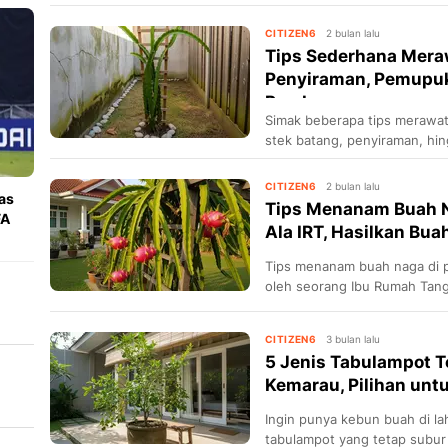
CITIZEN6
2 bulan lalu
Tips Sederhana Mera
Penyiraman, Pemupu
Pembungaa...
Simak beberapa tips merawa
stek batang, penyiraman, h
segera berbuah.
CITIZEN6
2 bulan lalu
as
Tips Menanam Buah 
FA
Ala IRT, Hasilkan Bua
Tips menanam buah naga di p
oleh seorang Ibu Rumah Tang
Tengah.
CITIZEN6
3 bulan lalu
5 Jenis Tabulampot 
Kemarau, Pilihan unt
Ingin punya kebun buah di la
tabulampot yang tetap subur