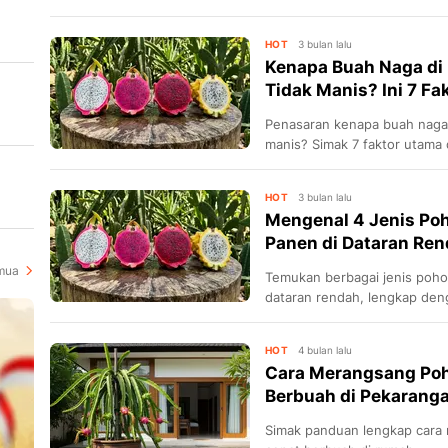
perawatannya agar panen me
HOT
3 bulan lalu
at
Kenapa Buah Naga di
Tidak Manis? Ini 7 F
Penasaran kenapa buah naga 
manis? Simak 7 faktor utama 
dengan solusi praktis agar b
-
HOT
3 bulan lalu
Mengenal 4 Jenis Po
Panen di Dataran Rend
mua
Temukan berbagai jenis poho
dataran rendah, lengkap deng
dan menguntungkan. Jangan
HOT
4 bulan lalu
Cara Merangsang Poh
Berbuah di Pekarang
Simak panduan lengkap cara