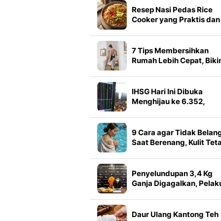
Resep Nasi Pedas Rice
Cooker yang Praktis dan
Nagih
7 Tips Membersihkan
Rumah Lebih Cepat, Biki
Pekerjaan Lebih Ringan
IHSG Hari Ini Dibuka
Menghijau ke 6.352,
Saham BBCA Melejit
9 Cara agar Tidak Belan
Saat Berenang, Kulit Tet
Cerah dan Merata
Penyelundupan 3,4 Kg
Ganja Digagalkan, Pelak
15 Tahun Ditangkap
Daur Ulang Kantong Teh