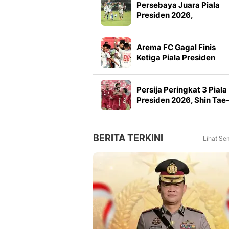
Persebaya Juara Piala
Presiden 2026,
Tumbangkan Persib Lew
Adu Penalti
Arema FC Gagal Finis
Ketiga Piala Presiden
2026, Marcos Santos
Soroti Fokus di Babak
Kedua
Persija Peringkat 3 Piala
Presiden 2026, Shin Tae
yong Puji Pemain Muda
BERITA TERKINI
Lihat Se