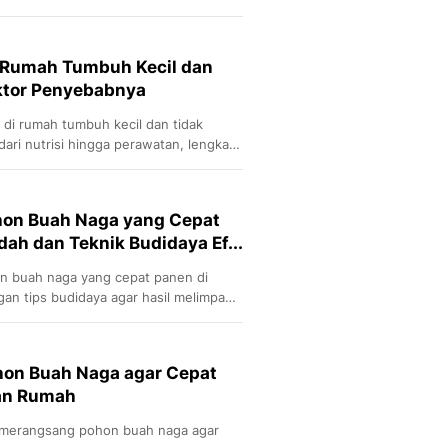
limpah di halaman.
 Rumah Tumbuh Kecil dan
aktor Penyebabnya
di rumah tumbuh kecil dan tidak
dari nutrisi hingga perawatan, lengkap
uah na
hon Buah Naga yang Cepat
ah dan Teknik Budidaya Ef...
n buah naga yang cepat panen di
an tips budidaya agar hasil melimpah
 lewatkan p
on Buah Naga agar Cepat
an Rumah
 merangsang pohon buah naga agar