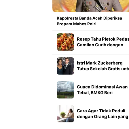
Kapolresta Banda Aceh Diperiksa
Propam Mabes Polri
Resep Tahu Pletok Pedas
Camilan Gurih dengan
Sensasi Pedas yang Biki
Nagih
Istri Mark Zuckerberg
Tutup Sekolah Gratis unt
Orang Miskin Demi Hal In
Cuaca Didominasi Awan
Tebal, BMKG Beri
Peringatan untuk Papua
Cara Agar Tidak Peduli
dengan Orang Lain yang
Berlebihan agar Hidup
Lebih Tenang