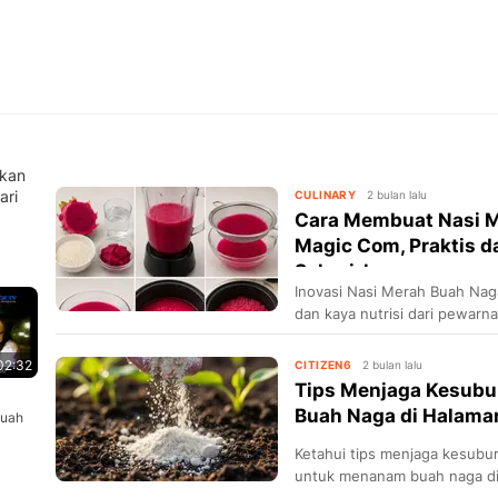
rkan
ari
CULINARY
2 bulan lalu
Cara Membuat Nasi M
Magic Com, Praktis 
Sehari-h...
Inovasi Nasi Merah Buah Nag
dan kaya nutrisi dari pewarna
02:32
CITIZEN6
2 bulan lalu
Tips Menjaga Kesubu
Buah Naga di Halama
Buah
Ketahui tips menjaga kesubu
untuk menanam buah naga di 