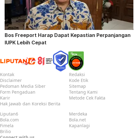
Bos Freeport Harap Dapat Kepastian Perpanjangan
IUPK Lebih Cepat
Kontak
Redaksi
Disclaimer
Kode Etik
Pedoman Media Siber
Sitemap
Form Pengaduan
Tentang Kami
Karir
Metode Cek Fakta
Hak Jawab dan Koreksi Berita
Liputan6
Merdeka
Bola.com
Bola.net
Fimela
Kapanlagi
Brilio
Connect with us