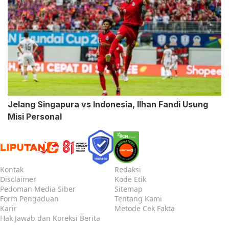
Jelang Singapura vs Indonesia, Ilhan Fandi Usung
Misi Personal
Kontak
Redaksi
Disclaimer
Kode Etik
Pedoman Media Siber
Sitemap
Form Pengaduan
Tentang Kami
Karir
Metode Cek Fakta
Hak Jawab dan Koreksi Berita