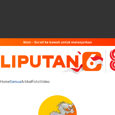
Iklan - Scroll ke bawah untuk melanjutkan
Home
Semua
Artikel
Foto
Video