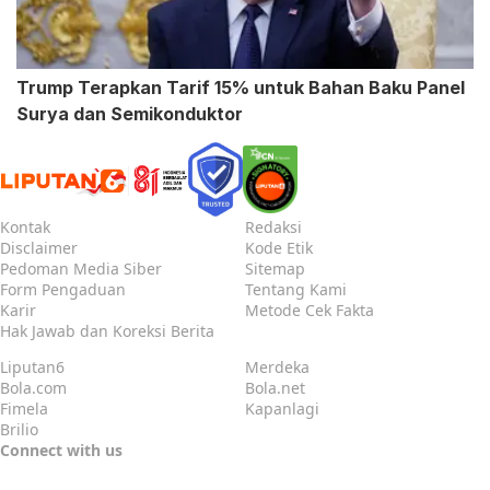
Trump Terapkan Tarif 15% untuk Bahan Baku Panel
Surya dan Semikonduktor
Kontak
Redaksi
Disclaimer
Kode Etik
Pedoman Media Siber
Sitemap
Form Pengaduan
Tentang Kami
Karir
Metode Cek Fakta
Hak Jawab dan Koreksi Berita
Liputan6
Merdeka
Bola.com
Bola.net
Fimela
Kapanlagi
Brilio
Connect with us