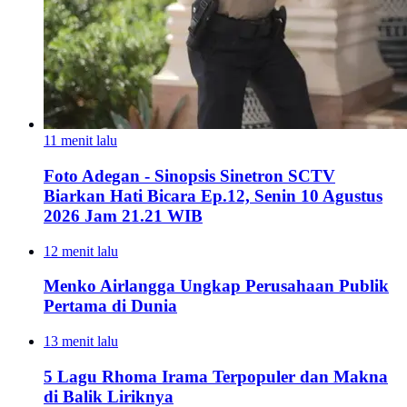
11 menit lalu
Foto Adegan - Sinopsis Sinetron SCTV
Biarkan Hati Bicara Ep.12, Senin 10 Agustus
2026 Jam 21.21 WIB
12 menit lalu
Menko Airlangga Ungkap Perusahaan Publik
Pertama di Dunia
13 menit lalu
5 Lagu Rhoma Irama Terpopuler dan Makna
di Balik Liriknya