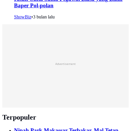
Baper Pol-polan
ShowBiz
•
3 bulan lalu
Advertisement
Terpopuler
Nipah Park Makassar Terbakar, Mal Tetap