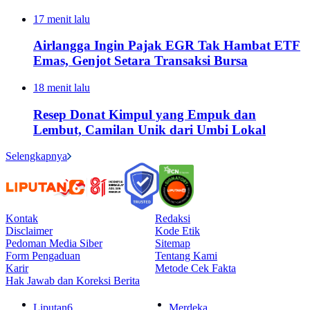
17 menit lalu
Airlangga Ingin Pajak EGR Tak Hambat ETF
Emas, Genjot Setara Transaksi Bursa
18 menit lalu
Resep Donat Kimpul yang Empuk dan
Lembut, Camilan Unik dari Umbi Lokal
Selengkapnya
Kontak
Redaksi
Disclaimer
Kode Etik
Pedoman Media Siber
Sitemap
Form Pengaduan
Tentang Kami
Karir
Metode Cek Fakta
Hak Jawab dan Koreksi Berita
Liputan6
Merdeka