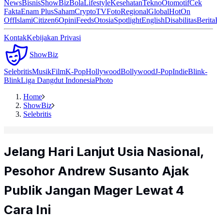
News
Bisnis
ShowBiz
Bola
Lifestyle
Kesehatan
Tekno
Otomotif
Cek
Fakta
Enam Plus
Saham
Crypto
TV
Foto
Regional
Global
Hot
On
Off
Islami
Citizen6
Opini
Feeds
Otosia
Spotlight
English
Disabilitas
Berita
Kontak
Kebijakan Privasi
ShowBiz
Selebritis
Musik
Film
K-Pop
Hollywood
Bollywood
J-Pop
Indie
Blink-
Blink
Liga Dangdut Indonesia
Photo
Home
ShowBiz
Selebritis
Jelang Hari Lanjut Usia Nasional,
Pesohor Andrew Susanto Ajak
Publik Jangan Mager Lewat 4
Cara Ini