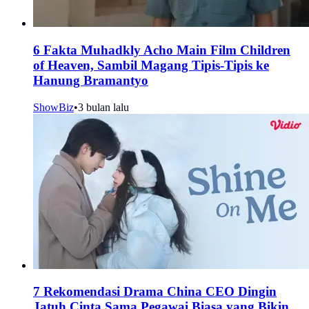
6 Fakta Muhadkly Acho Main Film Children
of Heaven, Sambil Magang Tipis-Tipis ke
Hanung Bramantyo
ShowBiz
•
3 bulan lalu
7 Rekomendasi Drama China CEO Dingin
Jatuh Cinta Sama Pegawai Biasa yang Bikin