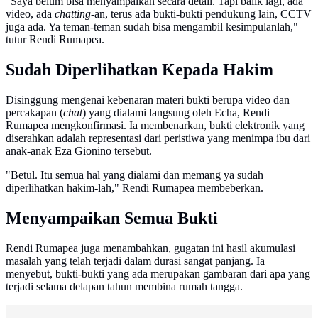
"Saya belum bisa menyampaikan secara detail. Tapi balik lagi, ada
video, ada
chatting
-an, terus ada bukti-bukti pendukung lain, CCTV
juga ada. Ya teman-teman sudah bisa mengambil kesimpulanlah,"
tutur Rendi Rumapea.
Sudah Diperlihatkan Kepada Hakim
Disinggung mengenai kebenaran materi bukti berupa video dan
percakapan (
chat
) yang dialami langsung oleh Echa, Rendi
Rumapea mengkonfirmasi. Ia membenarkan, bukti elektronik yang
diserahkan adalah representasi dari peristiwa yang menimpa ibu dari
anak-anak Eza Gionino tersebut.
"Betul. Itu semua hal yang dialami dan memang ya sudah
diperlihatkan hakim-lah," Rendi Rumapea membeberkan.
Menyampaikan Semua Bukti
Rendi Rumapea juga menambahkan, gugatan ini hasil akumulasi
masalah yang telah terjadi dalam durasi sangat panjang. Ia
menyebut, bukti-bukti yang ada merupakan gambaran dari apa yang
terjadi selama delapan tahun membina rumah tangga.