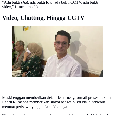
"Ada bukti
chat
, ada bukti foto, ada bukti CCTV, ada bukti
video," ia menambahkan.
Video, Chatting, Hingga CCTV
Sidang cerai pertama Eza Gionino dan Meiza Aulia
digelar di Pengadilan Agama Cibinong, Jawa Barat,
Senin (22/9/2025). Dua pihak hadir bareng pengacara.
Meski enggan memberikan detail demi menghormati proses hukum,
Rendi Rumapea memberikan sinyal bahwa bukti visual tersebut
memuat peristiwa yang dialami kliennya.