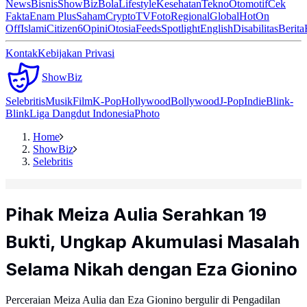
News
Bisnis
ShowBiz
Bola
Lifestyle
Kesehatan
Tekno
Otomotif
Cek
Fakta
Enam Plus
Saham
Crypto
TV
Foto
Regional
Global
Hot
On
Off
Islami
Citizen6
Opini
Otosia
Feeds
Spotlight
English
Disabilitas
Berita
Kontak
Kebijakan Privasi
ShowBiz
Selebritis
Musik
Film
K-Pop
Hollywood
Bollywood
J-Pop
Indie
Blink-
Blink
Liga Dangdut Indonesia
Photo
Home
ShowBiz
Selebritis
Pihak Meiza Aulia Serahkan 19
Bukti, Ungkap Akumulasi Masalah
Selama Nikah dengan Eza Gionino
Perceraian Meiza Aulia dan Eza Gionino bergulir di Pengadilan