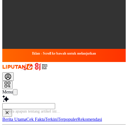
Iklan - Scroll ke bawah untuk melanjutkan
Menu
Tan
Berita Utama
Cek Fakta
Terkini
Terpopuler
Rekomendasi