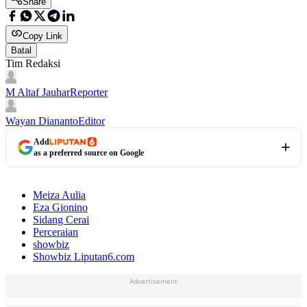
Share
Copy Link
Batal
Tim Redaksi
M Altaf Jauhar
Reporter
Wayan Diananto
Editor
Add
as a preferred source on Google
Meiza Aulia
Eza Gionino
Sidang Cerai
Perceraian
showbiz
Showbiz Liputan6.com
Advertisement