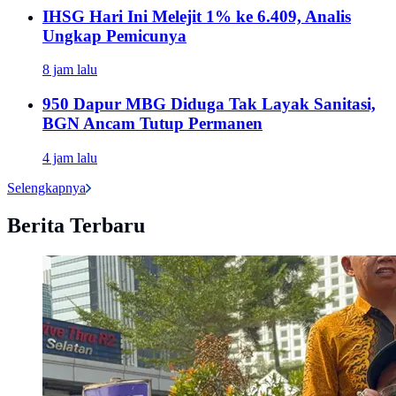
IHSG Hari Ini Melejit 1% ke 6.409, Analis
Ungkap Pemicunya
8 jam lalu
950 Dapur MBG Diduga Tak Layak Sanitasi,
BGN Ancam Tutup Permanen
4 jam lalu
Selengkapnya
Berita Terbaru