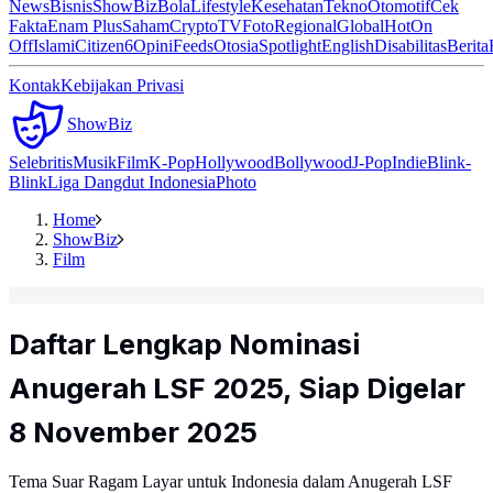
News
Bisnis
ShowBiz
Bola
Lifestyle
Kesehatan
Tekno
Otomotif
Cek
Fakta
Enam Plus
Saham
Crypto
TV
Foto
Regional
Global
Hot
On
Off
Islami
Citizen6
Opini
Feeds
Otosia
Spotlight
English
Disabilitas
Berita
Kontak
Kebijakan Privasi
ShowBiz
Selebritis
Musik
Film
K-Pop
Hollywood
Bollywood
J-Pop
Indie
Blink-
Blink
Liga Dangdut Indonesia
Photo
Home
ShowBiz
Film
Daftar Lengkap Nominasi
Anugerah LSF 2025, Siap Digelar
8 November 2025
Tema Suar Ragam Layar untuk Indonesia dalam Anugerah LSF