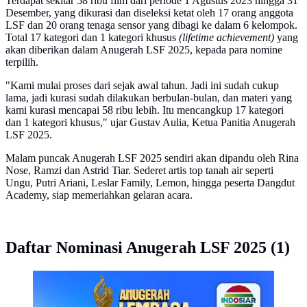
Terdapat sekitar 58 ribu film dari periode 1 Agustus 2023 hingga 31
Desember, yang dikurasi dan diseleksi ketat oleh 17 orang anggota
LSF dan 20 orang tenaga sensor yang dibagi ke dalam 6 kelompok.
Total 17 kategori dan 1 kategori khusus
(lifetime achievement)
yang
akan diberikan dalam Anugerah LSF 2025, kepada para nomine
terpilih.
"Kami mulai proses dari sejak awal tahun. Jadi ini sudah cukup
lama, jadi kurasi sudah dilakukan berbulan-bulan, dan materi yang
kami kurasi mencapai 58 ribu lebih. Itu mencangkup 17 kategori
dan 1 kategori khusus," ujar Gustav Aulia, Ketua Panitia Anugerah
LSF 2025.
Malam puncak Anugerah LSF 2025 sendiri akan dipandu oleh Rina
Nose, Ramzi dan Astrid Tiar. Sederet artis top tanah air seperti
Ungu, Putri Ariani, Leslar Family, Lemon, hingga peserta Dangdut
Academy, siap memeriahkan gelaran acara.
Daftar Nominasi Anugerah LSF 2025 (1)
Anugerah LSF 2025.