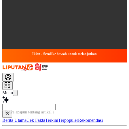
Iklan - Scroll ke bawah untuk melanjutkan
Menu
Tanya apapun tentang artikel ini...
Berita Utama
Cek Fakta
Terkini
Terpopuler
Rekomendasi