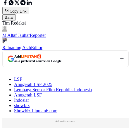
Copy Link
Batal
Tim Redaksi
M Altaf Jauhar
Reporter
Ratnaning Asih
Editor
Add
as a preferred source on Google
LSF
Anugerah LSF 2025
Lembaga Sensor Film Republik Indonesia
Anugerah LSF
Indosiar
showbiz
Showbiz Liputan6.com
Advertisement