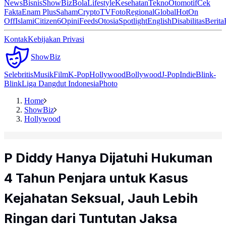
News
Bisnis
ShowBiz
Bola
Lifestyle
Kesehatan
Tekno
Otomotif
Cek
Fakta
Enam Plus
Saham
Crypto
TV
Foto
Regional
Global
Hot
On
Off
Islami
Citizen6
Opini
Feeds
Otosia
Spotlight
English
Disabilitas
Berita
Kontak
Kebijakan Privasi
ShowBiz
Selebritis
Musik
Film
K-Pop
Hollywood
Bollywood
J-Pop
Indie
Blink-
Blink
Liga Dangdut Indonesia
Photo
Home
ShowBiz
Hollywood
P Diddy Hanya Dijatuhi Hukuman
4 Tahun Penjara untuk Kasus
Kejahatan Seksual, Jauh Lebih
Ringan dari Tuntutan Jaksa