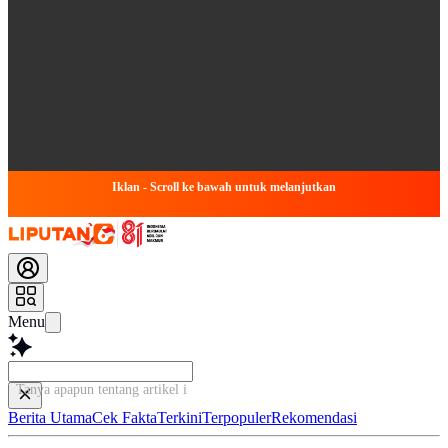
Iklan - Scroll ke bawah untuk melanjutkan
Menu
Tanya apapun tentang artikel ini...
Berita Utama
Cek Fakta
Terkini
Terpopuler
Rekomendasi