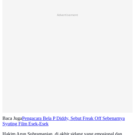
Advertisement
Baca Juga
Pengacara Bela P Diddy, Sebut Freak Off Sebenarnya
Syuting Film Esek-Esek
Hakim Arun Subramanian, di akhir sidang yang emosional dan