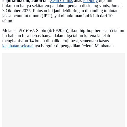
Liputan6.com, Jakarta -
Sean Combs
alias
P Diddy
dijatuhi
hukuman hanya sekitar empat tahun penjara di sidang vonis, Jumat,
3 Oktober 2025. Putusan ini jauh lebih ringan dibanding tuntutan
jaksa penuntut umum (JPU), yakni hukuman bui lebih dari 10
tahun.
Melansir
NY Post
, Sabtu (4/10/2025), ikon hip-hop berusia 55 tahun
itu bahkan bisa bebas hanya dalam tiga tahun karena ia telah
menghabiskan 14 bulan di balik jeruji besi, sementara kasus
kejahatan seksual
nya bergulir di pengadilan federal Manhattan.