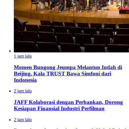
1 jam lalu
Momen Bungong Jeumpa Melantun Indah di
Beijing, Kala TRUST Bawa Simfoni dari
Indonesia
2 jam lalu
JAFF Kolaborasi dengan Perbankan, Dorong
Kesiapan Finansial Industri Perfilman
2 jam lalu