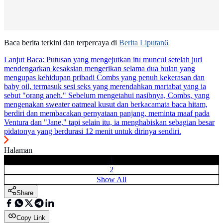
Baca berita terkini dan terpercaya di
Berita Liputan6
Lanjut Baca:
Putusan yang mengejutkan itu muncul setelah juri
mendengarkan kesaksian mengerikan selama dua bulan yang
mengupas kehidupan pribadi Combs yang penuh kekerasan dan
baby oil, termasuk sesi seks yang merendahkan martabat yang ia
sebut "orang aneh." Sebelum mengetahui nasibnya, Combs, yang
mengenakan sweater oatmeal kusut dan berkacamata baca hitam,
berdiri dan membacakan pernyataan panjang, meminta maaf pada
Ventura dan "Jane," tapi selain itu, ia menghabiskan sebagian besar
pidatonya yang berdurasi 12 menit untuk dirinya sendiri.
Halaman
1
2
Show All
Share
Copy Link