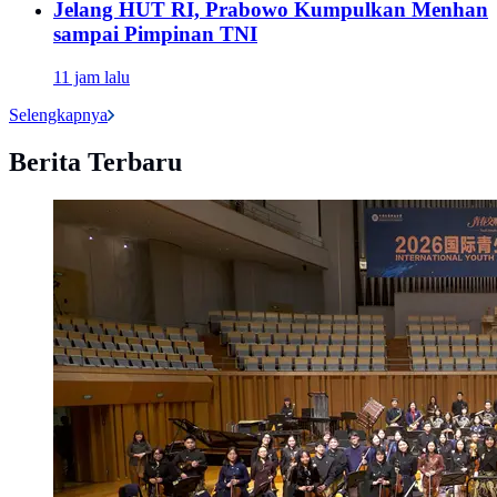
Jelang HUT RI, Prabowo Kumpulkan Menhan
sampai Pimpinan TNI
11 jam lalu
Selengkapnya
Berita Terbaru