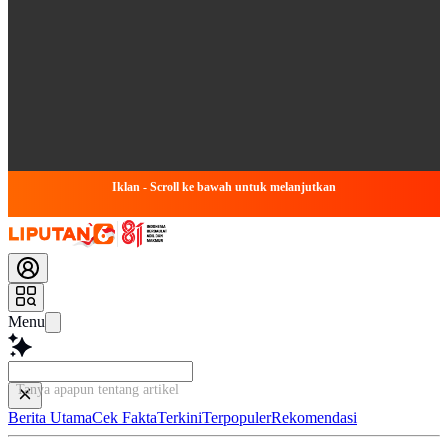
Iklan - Scroll ke bawah untuk melanjutkan
Menu
Tanya apapun tentang artikel ini...
Berita Utama
Cek Fakta
Terkini
Terpopuler
Rekomendasi