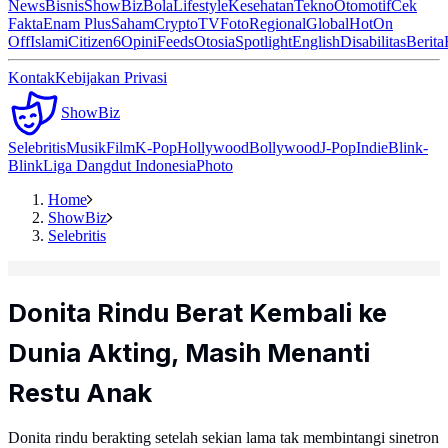
News
Bisnis
ShowBiz
Bola
Lifestyle
Kesehatan
Tekno
Otomotif
Cek
Fakta
Enam Plus
Saham
Crypto
TV
Foto
Regional
Global
Hot
On
Off
Islami
Citizen6
Opini
Feeds
Otosia
Spotlight
English
Disabilitas
Berita
Kontak
Kebijakan Privasi
ShowBiz
Selebritis
Musik
Film
K-Pop
Hollywood
Bollywood
J-Pop
Indie
Blink-
Blink
Liga Dangdut Indonesia
Photo
Home
ShowBiz
Selebritis
Donita Rindu Berat Kembali ke
Dunia Akting, Masih Menanti
Restu Anak
Donita rindu berakting setelah sekian lama tak membintangi sinetron