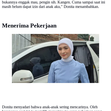
bukannya enggak mau, pengin sih. Kangen. Cuma sampai saat ini
masih belum dapat izin dari anak aku," Donita menambahkan.
Menerima Pekerjaan
Donita rindu berakting setelah sekian lama tak
membintangi sinetron dan FTV. Keinginan itu tertunda
mengingat dua buah hatinya dalam fase tumbuh
kembang.
Donita menyadari bahwa anak-anak sering mencarinya. Oleh