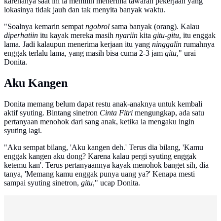
karenanya saat ini ia memilih menerima tawaran pekerjaan yang
lokasinya tidak jauh dan tak menyita banyak waktu.
"Soalnya kemarin sempat
ngobrol
sama banyak (orang). Kalau
diperhatiin
itu kayak mereka masih
nyariin
kita
gitu-gitu
, itu enggak
lama. Jadi kalaupun menerima kerjaan itu yang
ninggalin
rumahnya
enggak terlalu lama, yang masih bisa cuma 2-3 jam
gitu
," urai
Donita.
Aku Kangen
Donita memang belum dapat restu anak-anaknya untuk kembali
aktif syuting. Bintang sinetron
Cinta Fitri
mengungkap, ada satu
pertanyaan menohok dari sang anak, ketika ia mengaku ingin
syuting lagi.
"Aku sempat bilang, 'Aku kangen deh.' Terus dia bilang, 'Kamu
enggak kangen aku dong? Karena kalau pergi syuting enggak
ketemu kan'. Terus pertanyaannya kayak menohok banget sih, dia
tanya, 'Memang kamu enggak punya uang ya?' Kenapa mesti
sampai syuting sinetron,
gitu
," ucap Donita.