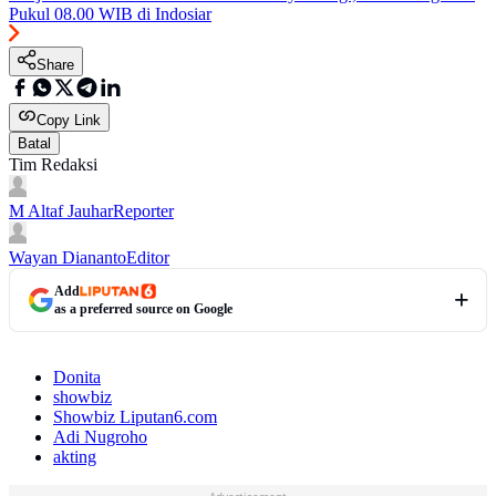
Pukul 08.00 WIB di Indosiar
Share
Copy Link
Batal
Tim Redaksi
M Altaf Jauhar
Reporter
Wayan Diananto
Editor
Add
as a preferred source on Google
Donita
showbiz
Showbiz Liputan6.com
Adi Nugroho
akting