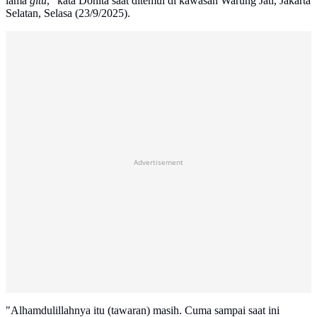
lama
gitu
," kata Donita saat ditemui di kawasan Warung Jati, Jakarta
Selatan, Selasa (23/9/2025).
Advertisement
"Alhamdulillahnya itu (tawaran) masih. Cuma sampai saat ini