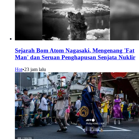
Sejarah Bom Atom Nagasaki, Mengenang 'Fat
Man' dan Seruan Penghapusan Senjata Nuklir
Hot
•
23 jam lalu