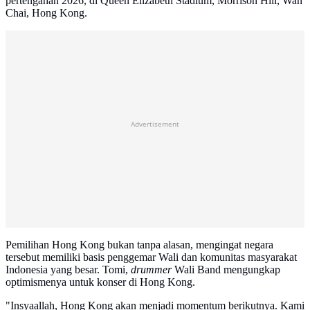
pertengahan 2026, di Queen Elizabeth Stadium, Morrison Hill, Wan
Chai, Hong Kong.
Advertisement
Pemilihan Hong Kong bukan tanpa alasan, mengingat negara
tersebut memiliki basis penggemar Wali dan komunitas masyarakat
Indonesia yang besar. Tomi,
drummer
Wali Band mengungkap
optimismenya untuk konser di Hong Kong.
"Insyaallah, Hong Kong akan menjadi momentum berikutnya. Kami