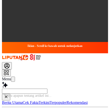
Iklan - Scroll ke bawah untuk melanjutkan
Menu
Tanya apapu
Berita Utama
Cek Fakta
Terkini
Terpopuler
Rekomendasi