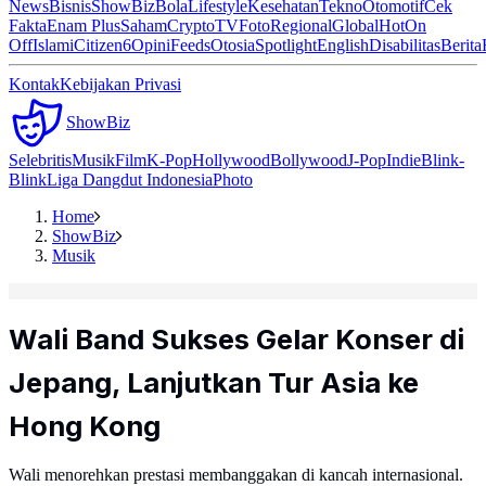
News
Bisnis
ShowBiz
Bola
Lifestyle
Kesehatan
Tekno
Otomotif
Cek
Fakta
Enam Plus
Saham
Crypto
TV
Foto
Regional
Global
Hot
On
Off
Islami
Citizen6
Opini
Feeds
Otosia
Spotlight
English
Disabilitas
Berita
Kontak
Kebijakan Privasi
ShowBiz
Selebritis
Musik
Film
K-Pop
Hollywood
Bollywood
J-Pop
Indie
Blink-
Blink
Liga Dangdut Indonesia
Photo
Home
ShowBiz
Musik
Wali Band Sukses Gelar Konser di
Jepang, Lanjutkan Tur Asia ke
Hong Kong
Wali menorehkan prestasi membanggakan di kancah internasional.