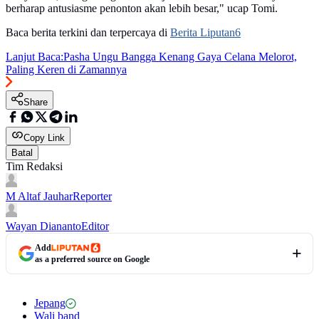
berharap antusiasme penonton akan lebih besar," ucap Tomi.
Baca berita terkini dan terpercaya di
Berita Liputan6
Lanjut Baca:
Pasha Ungu Bangga Kenang Gaya Celana Melorot,
Paling Keren di Zamannya
Share
Copy Link
Batal
Tim Redaksi
M Altaf Jauhar
Reporter
Wayan Diananto
Editor
Add
as a preferred source on Google
Jepang
Wali band