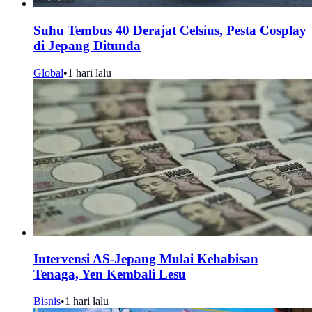
Suhu Tembus 40 Derajat Celsius, Pesta Cosplay
di Jepang Ditunda
Global
•
1 hari lalu
Intervensi AS-Jepang Mulai Kehabisan
Tenaga, Yen Kembali Lesu
Bisnis
•
1 hari lalu