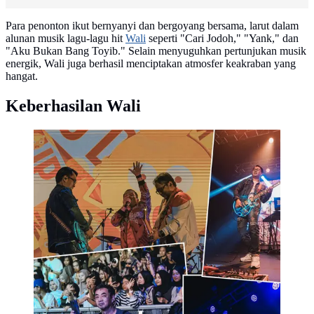
Para penonton ikut bernyanyi dan bergoyang bersama, larut dalam
alunan musik lagu-lagu hit
Wali
seperti "Cari Jodoh," "Yank," dan
"Aku Bukan Bang Toyib." Selain menyuguhkan pertunjukan musik
energik, Wali juga berhasil menciptakan atmosfer keakraban yang
hangat.
Keberhasilan Wali
Wali menorehkan prestasi membanggakan di kancah
internasional. Konser mereka di Osaka dan Nagoya
Jepang menyedot animo luar biasa dari penggemar.
(Foto: Dok. Istimewa)