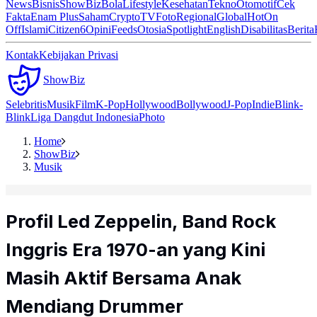
News
Bisnis
ShowBiz
Bola
Lifestyle
Kesehatan
Tekno
Otomotif
Cek
Fakta
Enam Plus
Saham
Crypto
TV
Foto
Regional
Global
Hot
On
Off
Islami
Citizen6
Opini
Feeds
Otosia
Spotlight
English
Disabilitas
Berita
Kontak
Kebijakan Privasi
ShowBiz
Selebritis
Musik
Film
K-Pop
Hollywood
Bollywood
J-Pop
Indie
Blink-
Blink
Liga Dangdut Indonesia
Photo
Home
ShowBiz
Musik
Profil Led Zeppelin, Band Rock
Inggris Era 1970-an yang Kini
Masih Aktif Bersama Anak
Mendiang Drummer