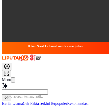
Iklan - Scroll ke bawah untuk melanjutkan
Menu
Tanya apapun tentang artikel ini...
Berita Utama
Cek Fakta
Terkini
Terpopuler
Rekomendasi