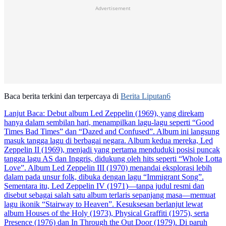
Advertisement
Baca berita terkini dan terpercaya di
Berita Liputan6
Lanjut Baca:
Debut album Led Zeppelin (1969), yang direkam
hanya dalam sembilan hari, menampilkan lagu-lagu seperti “Good
Times Bad Times” dan “Dazed and Confused”. Album ini langsung
masuk tangga lagu di berbagai negara. Album kedua mereka, Led
Zeppelin II (1969), menjadi yang pertama menduduki posisi puncak
tangga lagu AS dan Inggris, didukung oleh hits seperti “Whole Lotta
Love”. Album Led Zeppelin III (1970) menandai eksplorasi lebih
dalam pada unsur folk, dibuka dengan lagu “Immigrant Song”.
Sementara itu, Led Zeppelin IV (1971)—tanpa judul resmi dan
disebut sebagai salah satu album terlaris sepanjang masa—memuat
lagu ikonik “Stairway to Heaven”. Kesuksesan berlanjut lewat
album Houses of the Holy (1973), Physical Graffiti (1975), serta
Presence (1976) dan In Through the Out Door (1979). Di paruh