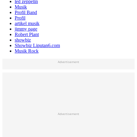
led zeppelin
Musik
Profil Band
Profil
artikel musik
jimmy page
Robert Plant
showbiz
Showbiz Liputan6.com
Musik Rock
Advertisement
Advertisement