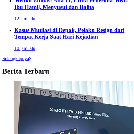
Menko Zulhas: Ada 11,5 Juta Penerima MBG
Ibu Hamil, Menyusui dan Balita
12 jam lalu
Kasus Mutilasi di Depok, Pelaku Resign dari
Tempat Kerja Saat Hari Kejadian
10 jam lalu
Selengkapnya
Berita Terbaru