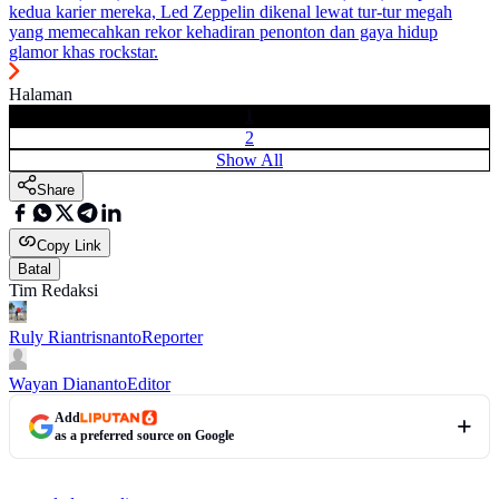
kedua karier mereka, Led Zeppelin dikenal lewat tur-tur megah
yang memecahkan rekor kehadiran penonton dan gaya hidup
glamor khas rockstar.
Halaman
1
2
Show All
Share
Copy Link
Batal
Tim Redaksi
Ruly Riantrisnanto
Reporter
Wayan Diananto
Editor
Add
as a preferred source on Google