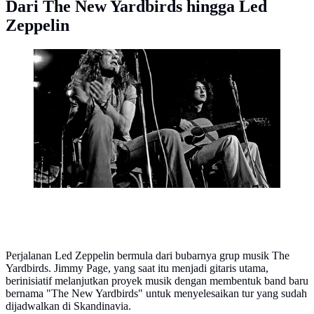
Dari The New Yardbirds hingga Led
Zeppelin
Robert Plant dan Jimmy Page saat Led Zeppelin tampil
di Hamburg, Jerman pada 1973. (Hak cipta foto:
Heinrich Klaffs Artikel zum Foto auf via Wikimedia
Commons)
Perjalanan Led Zeppelin bermula dari bubarnya grup musik The
Yardbirds. Jimmy Page, yang saat itu menjadi gitaris utama,
berinisiatif melanjutkan proyek musik dengan membentuk band baru
bernama "The New Yardbirds" untuk menyelesaikan tur yang sudah
dijadwalkan di Skandinavia.