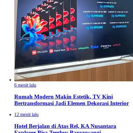
6 menit lalu
Rumah Modern Makin Estetik, TV Kini
Bertransformasi Jadi Elemen Dekorasi Interior
12 menit lalu
Hotel Berjalan di Atas Rel, KA Nusantara
Explorer Bisa Tembus Banyuwangi