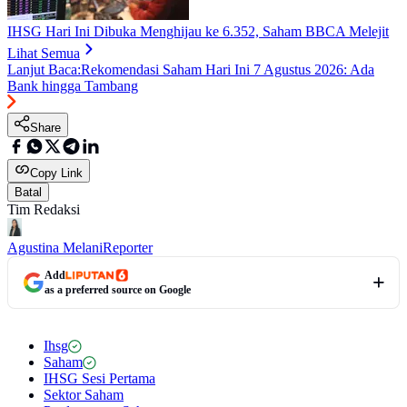
IHSG Hari Ini Dibuka Menghijau ke 6.352, Saham BBCA Melejit
Lihat Semua
Lanjut Baca:
Rekomendasi Saham Hari Ini 7 Agustus 2026: Ada
Bank hingga Tambang
Share
Copy Link
Batal
Tim Redaksi
Agustina Melani
Reporter
Add
as a preferred source on Google
Ihsg
Saham
IHSG Sesi Pertama
Sektor Saham