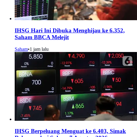
IHSG Hari Ini Dibuka Menghijau ke 6.352,
Saham BBCA Melejit
Saham
•
1 jam lalu
IHSG Berpeluang Menguat ke 6.403, Simak