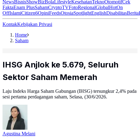
News
Bisnis
ShowBiz
Bola
Lifestyle
Kesehatan
Tekno
Otomotif
Cek
Fakta
Enam Plus
Saham
Crypto
TV
Foto
Regional
Global
Hot
On
Off
Islami
Citizen6
Opini
Feeds
Otosia
Spotlight
English
Disabilitas
Berita
Kontak
Kebijakan Privasi
Home
Saham
IHSG Anjlok ke 5.679, Seluruh
Sektor Saham Memerah
Laju Indeks Harga Saham Gabungan (IHSG) tersungkur 2,4% pada
sesi pertama perdagangan saham, Selasa, (30/6/2026.
Agustina Melani