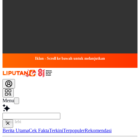
Iklan - Scroll ke bawah untuk melanjutkan
Menu
Baca lebih cepat...
Berita Utama
Cek Fakta
Terkini
Terpopuler
Rekomendasi