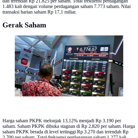
dan terendah Rp 21.825 per saham. Total frekuensi perdagangan
1.483 kali dengan volume perdagangan saham 7.773 saham. Nilai
transaksi harian saham Rp 17,1 miliar.
Gerak Saham
Seorang juru kamera merekam layar yang menampilkan
Indeks Harga Saham Gabungan (IHSG). (BAY
ISMOYO/AFP)
Harga saham PKPK melonjak 13,12% menjadi Rp 3.190 per
saham. Saham PKPK dibuka stagnan di Rp 2.820 per saham. Harga
saham PKPK berada di level tertinggi Rp 3.270 dan terendah Rp
2.700 per saham. Total frekuensi perdagangan saham 1.277 kali