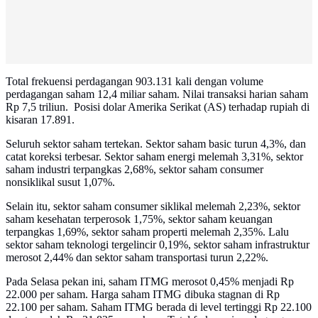
Total frekuensi perdagangan 903.131 kali dengan volume
perdagangan saham 12,4 miliar saham. Nilai transaksi harian saham
Rp 7,5 triliun. Posisi dolar Amerika Serikat (AS) terhadap rupiah di
kisaran 17.891.
Seluruh sektor saham tertekan. Sektor saham basic turun 4,3%, dan
catat koreksi terbesar. Sektor saham energi melemah 3,31%, sektor
saham industri terpangkas 2,68%, sektor saham consumer
nonsiklikal susut 1,07%.
Selain itu, sektor saham consumer siklikal melemah 2,23%, sektor
saham kesehatan terperosok 1,75%, sektor saham keuangan
terpangkas 1,69%, sektor saham properti melemah 2,35%. Lalu
sektor saham teknologi tergelincir 0,19%, sektor saham infrastruktur
merosot 2,44% dan sektor saham transportasi turun 2,22%.
Pada Selasa pekan ini, saham ITMG merosot 0,45% menjadi Rp
22.000 per saham. Harga saham ITMG dibuka stagnan di Rp
22.100 per saham. Saham ITMG berada di level tertinggi Rp 22.100