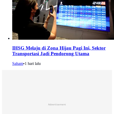
IHSG Melaju di Zona Hijau Pagi Ini, Sektor
Transportasi Jadi Pendorong Utama
Saham
•
1 hari lalu
Advertisement