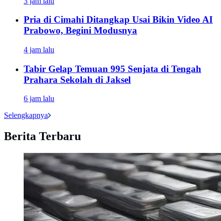
3 jam lalu
Pria di Cimahi Ditangkap Usai Bikin Video AI
Prabowo, Begini Modusnya
4 jam lalu
Tabir Gelap Temuan 995 Senjata di Tengah
Prahara Sekolah di Jaksel
6 jam lalu
Selengkapnya
Berita Terbaru