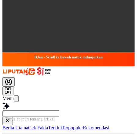
Iklan - Scroll ke bawah untuk melanjutkan
Menu
Tanya apapun tentang artikel ini...
Berita Utama
Cek Fakta
Terkini
Terpopuler
Rekomendasi