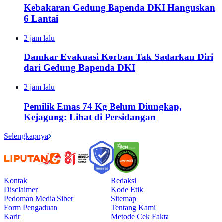
Kebakaran Gedung Bapenda DKI Hanguskan
6 Lantai
2 jam lalu
Damkar Evakuasi Korban Tak Sadarkan Diri
dari Gedung Bapenda DKI
2 jam lalu
Pemilik Emas 74 Kg Belum Diungkap,
Kejagung: Lihat di Persidangan
Selengkapnya
Kontak
Redaksi
Disclaimer
Kode Etik
Pedoman Media Siber
Sitemap
Form Pengaduan
Tentang Kami
Karir
Metode Cek Fakta