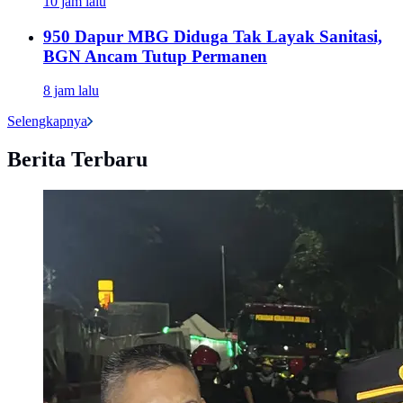
10 jam lalu
950 Dapur MBG Diduga Tak Layak Sanitasi,
BGN Ancam Tutup Permanen
8 jam lalu
Selengkapnya
Berita Terbaru