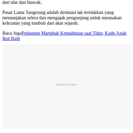
dari ular dan biawak.
Pasar Lama Tangerang adalah destinasi tak terelakkan yang
memanjakan selera dan mengajak pengunjung untuk merasakan
kelezatan yang tumbuh dari akar sejarah.
Baca Juga
Pedagang Martabak Kemalingan saat Tidur, Kado Anak
Ikut Raib
Advertisement