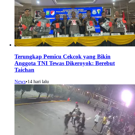
Terungkap Pemicu Cekcok yang Bikin
Anggota TNI Tewas Dikeroyok: Berebut
Taichan
News
•
14 hari lalu