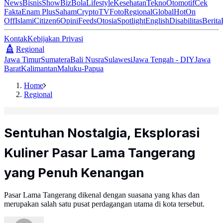
News
Bisnis
ShowBiz
Bola
Lifestyle
Kesehatan
Tekno
Otomotif
Cek
Fakta
Enam Plus
Saham
Crypto
TV
Foto
Regional
Global
Hot
On
Off
Islami
Citizen6
Opini
Feeds
Otosia
Spotlight
English
Disabilitas
Berita
Kontak
Kebijakan Privasi
Regional
Jawa Timur
Sumatera
Bali Nusra
Sulawesi
Jawa Tengah - DIY
Jawa
Barat
Kalimantan
Maluku-Papua
Home
Regional
Sentuhan Nostalgia, Eksplorasi
Kuliner Pasar Lama Tangerang
yang Penuh Kenangan
Pasar Lama Tangerang dikenal dengan suasana yang khas dan
merupakan salah satu pusat perdagangan utama di kota tersebut.