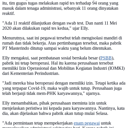
itu, tim gugus tugas melakukan rapid tes terhadap 94 orang yang
masuk dalam tenaga administrasi, sebanyak 11 orang dinyatakan
reaktif.
"Ada 11 reaktif dilanjutkan dengan swab test. Dan nanti 11 Mei
2020 akan dilakukan rapid tes kedua," ujar Elly.
Menurutnya, saat ini pegawai tersebut telah mengisolasi mandiri di
rumah dan tidak bekerja. Atas pertimbangan tersebut, maka pabrik
PT Masterindo ditutup sampai waktu yang belum ditentukan.
Elly mengakui, saat pembatasan sosial berskala besar (
PSBB
),
pabrik ini tetap beroperasi. Hal itu karena perusahaan tersebut
memiliki Izin Operasional dan Mobilitas Kegiatan Industri (IOMKI)
dari Kementerian Perindustrian.
"Jadi mereka bisa beroperasi dengan memiliki izin. Tetapi ketika ada
yang terpapar Covid-19, maka wajib untuk tutup. Perusahaan juga
telah berjanji tidak mem-PHK karyawannya," ujarnya.
Elly menambahkan, pihak perusahaan meminta izin untuk
menjelaskan peristiwa ini kepada para karyawannya. Nantinya, kata
dia, akan dijelaskan bahwa pabrik akan tutup mulai Selasa.
"Ada permintaan tetap mempekerjakan
enam pegawai
untuk