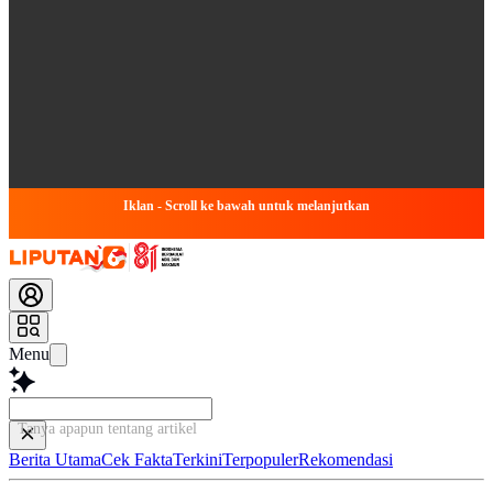
Iklan - Scroll ke bawah untuk melanjutkan
Menu
Tanya apapun tentang artikel ini...
Berita Utama
Cek Fakta
Terkini
Terpopuler
Rekomendasi