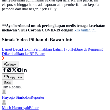
menyelesaikan administrasi sekitar tiga hari. Karena pabrik ini
ekspor, sehingga harus ada laporan atau pemberitahuan kepada
pembeli dari luar negeri," jelas Elly.
**Ayo berdonasi untuk perlengkapan medis tenaga kesehatan
melawan Virus Corona COVID-19 dengan
klik tautan ini
.
Simak Video Pilihan di Bawah Ini:
Lanjut Baca:
Hakim Perintahkan Lahan 175 Hektare di Rempang
Dikembalikan ke BP Batam
Share
Copy Link
Batal
Tim Redaksi
Huyogo Simbolon
Reporter
Moch Harunsyah
Editor