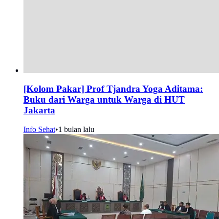
[Kolom Pakar] Prof Tjandra Yoga Aditama:
Buku dari Warga untuk Warga di HUT
Jakarta
Info Sehat
•
1 bulan lalu