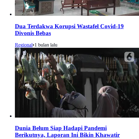
Dua Terdakwa Korupsi Wastafel Covid-19
Divonis Bebas
Regional
•
1 bulan lalu
Dunia Belum Siap Hadapi Pandemi
Berikutnya, Laporan Ini Bikin Khawatir