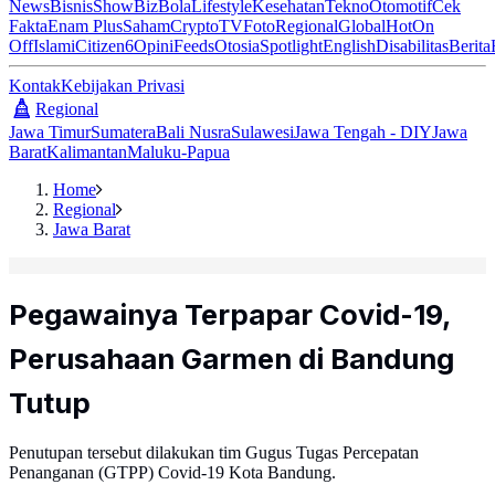
News
Bisnis
ShowBiz
Bola
Lifestyle
Kesehatan
Tekno
Otomotif
Cek
Fakta
Enam Plus
Saham
Crypto
TV
Foto
Regional
Global
Hot
On
Off
Islami
Citizen6
Opini
Feeds
Otosia
Spotlight
English
Disabilitas
Berita
Kontak
Kebijakan Privasi
Regional
Jawa Timur
Sumatera
Bali Nusra
Sulawesi
Jawa Tengah - DIY
Jawa
Barat
Kalimantan
Maluku-Papua
Home
Regional
Jawa Barat
Pegawainya Terpapar Covid-19,
Perusahaan Garmen di Bandung
Tutup
Penutupan tersebut dilakukan tim Gugus Tugas Percepatan
Penanganan (GTPP) Covid-19 Kota Bandung.