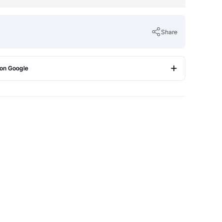
Share
 on Google
Copy Link