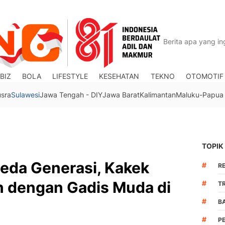
BIZ
BOLA
LIFESTYLE
KESEHATAN
TEKNO
OTOMOTIF
usra
Sulawesi
Jawa Tengah - DIY
Jawa Barat
Kalimantan
Maluku-Papua
TOPIK
Beda Generasi, Kakek
#
R
n dengan Gadis Muda di
#
TR
#
B
#
P