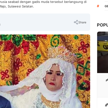
rusia seabad dengan gadis muda tersebut berlangsung di
#
ajo, Sulawesi Selatan.
G
Share
POP
B
Copy Link