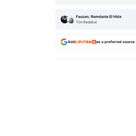
Fauzan, Ramdania El Hida
Tim Redaksi
Add
as a preferred source