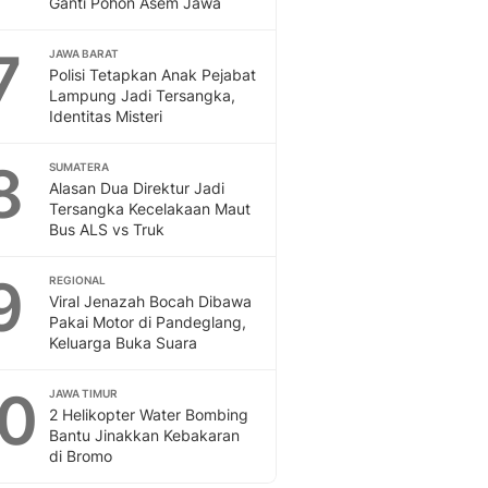
Ganti Pohon Asem Jawa
7
JAWA BARAT
Polisi Tetapkan Anak Pejabat
Lampung Jadi Tersangka,
Identitas Misteri
8
SUMATERA
Alasan Dua Direktur Jadi
Tersangka Kecelakaan Maut
Bus ALS vs Truk
9
REGIONAL
Viral Jenazah Bocah Dibawa
Pakai Motor di Pandeglang,
Keluarga Buka Suara
10
JAWA TIMUR
2 Helikopter Water Bombing
Bantu Jinakkan Kebakaran
di Bromo