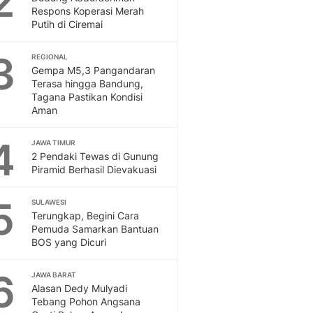
2
Otosia
Respons Koperasi Merah
Putih di Ciremai
Otosia
Spotlight
3
REGIONAL
Berita Terkini, Kabar Te
Gempa M5,3 Pangandaran
Dan Dunia - Liputan6.
Terasa hingga Bandung,
English
Tagana Pastikan Kondisi
Exploring Knowledge, T
Aman
En.Liputan6.com
Disabilitas
4
JAWA TIMUR
Disabilitas Berita Terkini
2 Pendaki Tewas di Gunung
Piramid Berhasil Dievakuasi
Harian, Berita Terbaru,
Berita
5
Berita Hari Ini Politik,
SULAWESI
Terungkap, Begini Cara
Health
Pemuda Samarkan Bantuan
Kabar Berita Terbaru D
BOS yang Dicuri
Diet, Herbal Terbaik
Sport
6
JAWA BARAT
Berita Bola Terkini, Ja
Alasan Dedy Mulyadi
Klasemen, Hasil Liga
Tebang Pohon Angsana