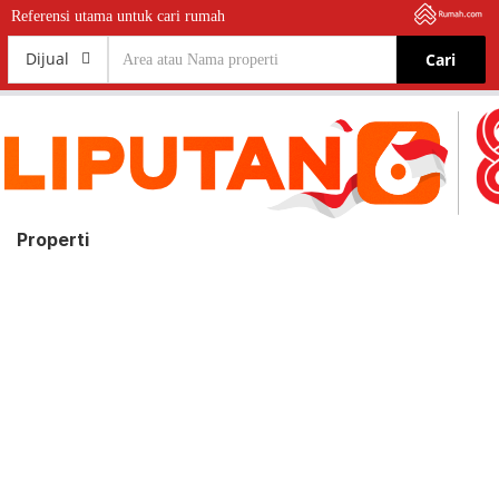
Berita
Properti
Rumah
Ruko
Tanah
Properti
Apartemen
Gedung
Indonesia