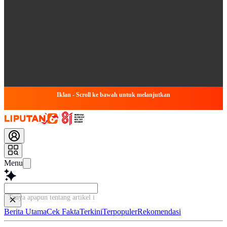
Iklan - Scroll ke bawah untuk melanjutkan
Menu
Tanya apapun tentang artikel ini...
Berita Utama
Cek Fakta
Terkini
Terpopuler
Rekomendasi