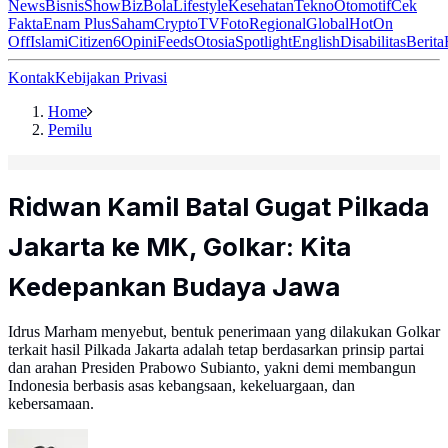
News
Bisnis
ShowBiz
Bola
Lifestyle
Kesehatan
Tekno
Otomotif
Cek
Fakta
Enam Plus
Saham
Crypto
TV
Foto
Regional
Global
Hot
On
Off
Islami
Citizen6
Opini
Feeds
Otosia
Spotlight
English
Disabilitas
Berita
Kontak
Kebijakan Privasi
Home
Pemilu
Ridwan Kamil Batal Gugat Pilkada
Jakarta ke MK, Golkar: Kita
Kedepankan Budaya Jawa
Idrus Marham menyebut, bentuk penerimaan yang dilakukan Golkar
terkait hasil Pilkada Jakarta adalah tetap berdasarkan prinsip partai
dan arahan Presiden Prabowo Subianto, yakni demi membangun
Indonesia berbasis asas kebangsaan, kekeluargaan, dan
kebersamaan.