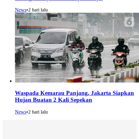
News
•
2 hari lalu
Waspada Kemarau Panjang, Jakarta Siapkan
Hujan Buatan 2 Kali Sepekan
News
•
2 hari lalu