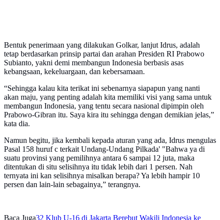
Bentuk penerimaan yang dilakukan Golkar, lanjut Idrus, adalah
tetap berdasarkan prinsip partai dan arahan Presiden RI Prabowo
Subianto, yakni demi membangun Indonesia berbasis asas
kebangsaan, kekeluargaan, dan kebersamaan.
“Sehingga kalau kita terikat ini sebenarnya siapapun yang nanti
akan maju, yang penting adalah kita memiliki visi yang sama untuk
membangun Indonesia, yang tentu secara nasional dipimpin oleh
Prabowo-Gibran itu. Saya kira itu sehingga dengan demikian jelas,”
kata dia.
Namun begitu, jika kembali kepada aturan yang ada, Idrus mengulas
Pasal 158 huruf c terkait Undang-Undang Pilkada' "Bahwa ya di
suatu provinsi yang pemilihnya antara 6 sampai 12 juta, maka
ditentukan di situ selisihnya itu tidak lebih dari 1 persen. Nah
ternyata ini kan selisihnya misalkan berapa? Ya lebih hampir 10
persen dan lain-lain sebagainya,” terangnya.
Baca Juga
32 Klub U-16 di Jakarta Berebut Wakili Indonesia ke