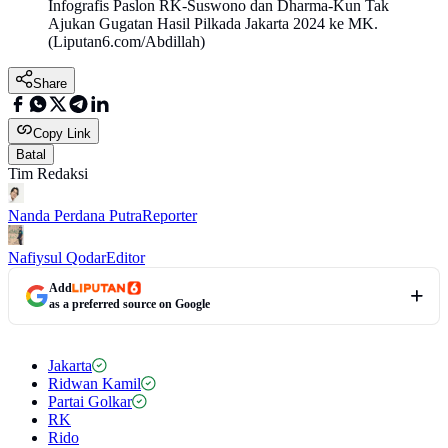
Infografis Paslon RK-Suswono dan Dharma-Kun Tak
Ajukan Gugatan Hasil Pilkada Jakarta 2024 ke MK.
(Liputan6.com/Abdillah)
Share
Copy Link
Batal
Tim Redaksi
Nanda Perdana Putra
Reporter
Nafiysul Qodar
Editor
Add
as a preferred source on Google
Jakarta
Ridwan Kamil
Partai Golkar
RK
Rido