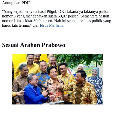
Anung dari PDIP.
“Yang terjadi ternyata hasil Pilgub DKI Jakarta ya faktanya paslon
nomor 3 yang mendapatkan suara 50,07 persen. Sementara paslon
nomor 1 itu sekitar 39,9 persen. Nah ini sebuah realitas politik yang
harus kita terima,” ujar
Idrus Marham
.
Sesuai Arahan Prabowo
Bacapres sekaligus Ketum Gerindra Prabowo Subianto
tertawa saat Ketum PAN Zulkifli Hasan (Zulhas)
berkelakar tentang 12 fokus kebijakan yang baru saja
dibahas bersama para petinggi parpol Koalisi Indonesia
Maju (KIM) di Kantor DPP Partai Golkar. (Foto:
Istimewa)