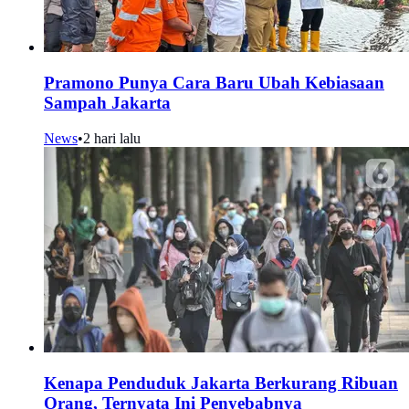
Pramono Punya Cara Baru Ubah Kebiasaan
Sampah Jakarta
News
•
2 hari lalu
Kenapa Penduduk Jakarta Berkurang Ribuan
Orang, Ternyata Ini Penyebabnya