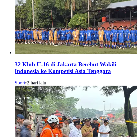
32 Klub U-16 di Jakarta Berebut Wakili
Indonesia ke Kompetisi Asia Tenggara
Sport
•
2 hari lalu