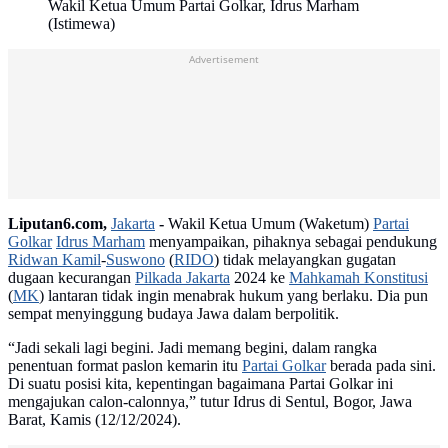
Wakil Ketua Umum Partai Golkar, Idrus Marham
(Istimewa)
Advertisement
Liputan6.com,
Jakarta
-
Wakil Ketua Umum (Waketum)
Partai
Golkar
Idrus Marham
menyampaikan, pihaknya sebagai pendukung
Ridwan Kamil
-
Suswono
(
RIDO
) tidak melayangkan gugatan
dugaan kecurangan
Pilkada Jakarta
2024 ke
Mahkamah Konstitusi
(
MK
) lantaran tidak ingin menabrak hukum yang berlaku. Dia pun
sempat menyinggung budaya Jawa dalam berpolitik.
“Jadi sekali lagi begini. Jadi memang begini, dalam rangka
penentuan format paslon kemarin itu
Partai Golkar
berada pada sini.
Di suatu posisi kita, kepentingan bagaimana Partai Golkar ini
mengajukan calon-calonnya,” tutur Idrus di Sentul, Bogor, Jawa
Barat, Kamis (12/12/2024).