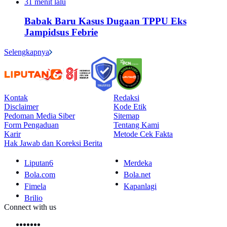
31 menit lalu
Babak Baru Kasus Dugaan TPPU Eks
Jampidsus Febrie
Selengkapnya
Kontak
Redaksi
Disclaimer
Kode Etik
Pedoman Media Siber
Sitemap
Form Pengaduan
Tentang Kami
Karir
Metode Cek Fakta
Hak Jawab dan Koreksi Berita
Liputan6
Merdeka
Bola.com
Bola.net
Fimela
Kapanlagi
Brilio
Connect with us