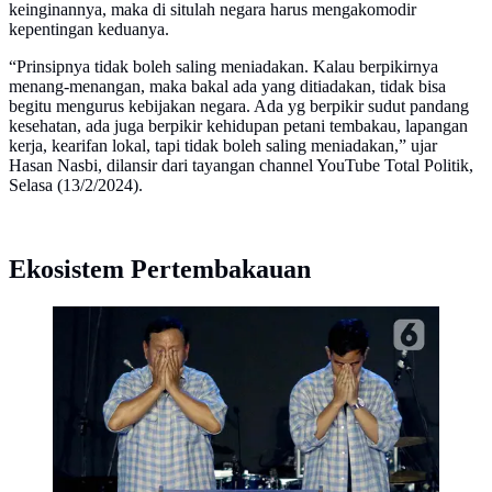
keinginannya, maka di situlah negara harus mengakomodir
kepentingan keduanya.
“Prinsipnya tidak boleh saling meniadakan. Kalau berpikirnya
menang-menangan, maka bakal ada yang ditiadakan, tidak bisa
begitu mengurus kebijakan negara. Ada yg berpikir sudut pandang
kesehatan, ada juga berpikir kehidupan petani tembakau, lapangan
kerja, kearifan lokal, tapi tidak boleh saling meniadakan,” ujar
Hasan Nasbi, dilansir dari tayangan channel YouTube Total Politik,
Selasa (13/2/2024).
Ekosistem Pertembakauan
Dalam pidatonya Prabowo Subianto dan Rakabuming
Raka bersyukur atas hasil hitung cepat (quick count)
pemilu 2024. (Liputan6.com/Herman Zakharia)