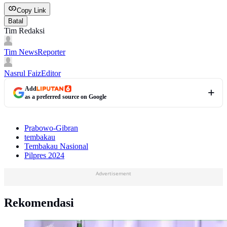
Copy Link
Batal
Tim Redaksi
Tim News
Reporter
Nasrul Faiz
Editor
Add
as a preferred source on Google
Prabowo-Gibran
tembakau
Tembakau Nasional
Pilpres 2024
Advertisement
Rekomendasi