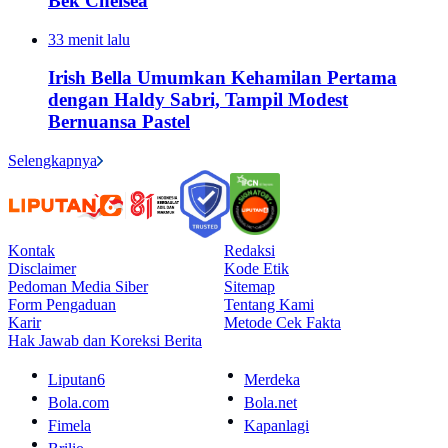
Bek Chelsea
33 menit lalu
Irish Bella Umumkan Kehamilan Pertama
dengan Haldy Sabri, Tampil Modest
Bernuansa Pastel
Selengkapnya
Kontak
Redaksi
Disclaimer
Kode Etik
Pedoman Media Siber
Sitemap
Form Pengaduan
Tentang Kami
Karir
Metode Cek Fakta
Hak Jawab dan Koreksi Berita
Liputan6
Merdeka
Bola.com
Bola.net
Fimela
Kapanlagi