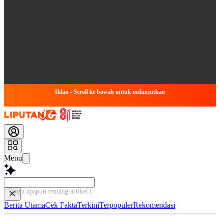
Iklan - Scroll ke bawah untuk melanjutkan
Menu
Tanya apapun tentang artikel ini...
Berita Utama
Cek Fakta
Terkini
Terpopuler
Rekomendasi