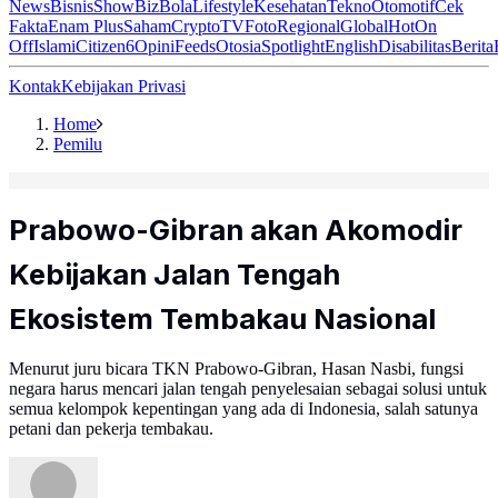
News
Bisnis
ShowBiz
Bola
Lifestyle
Kesehatan
Tekno
Otomotif
Cek
Fakta
Enam Plus
Saham
Crypto
TV
Foto
Regional
Global
Hot
On
Off
Islami
Citizen6
Opini
Feeds
Otosia
Spotlight
English
Disabilitas
Berita
Kontak
Kebijakan Privasi
Home
Pemilu
Prabowo-Gibran akan Akomodir
Kebijakan Jalan Tengah
Ekosistem Tembakau Nasional
Menurut juru bicara TKN Prabowo-Gibran, Hasan Nasbi, fungsi
negara harus mencari jalan tengah penyelesaian sebagai solusi untuk
semua kelompok kepentingan yang ada di Indonesia, salah satunya
petani dan pekerja tembakau.