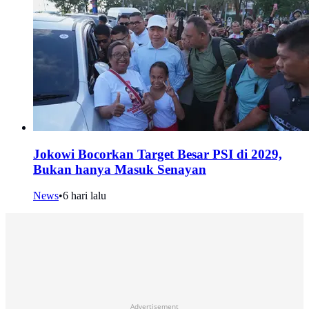
Jokowi Bocorkan Target Besar PSI di 2029,
Bukan hanya Masuk Senayan
News
•
6 hari lalu
Advertisement