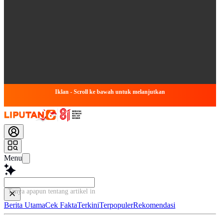
Iklan - Scroll ke bawah untuk melanjutkan
Menu
Tanya apapun tentang artikel ini...
Berita Utama
Cek Fakta
Terkini
Terpopuler
Rekomendasi