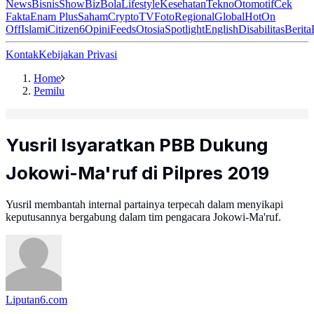
News
Bisnis
ShowBiz
Bola
Lifestyle
Kesehatan
Tekno
Otomotif
Cek
Fakta
Enam Plus
Saham
Crypto
TV
Foto
Regional
Global
Hot
On
Off
Islami
Citizen6
Opini
Feeds
Otosia
Spotlight
English
Disabilitas
Berita
Kontak
Kebijakan Privasi
Home
Pemilu
Yusril Isyaratkan PBB Dukung
Jokowi-Ma'ruf di Pilpres 2019
Yusril membantah internal partainya terpecah dalam menyikapi
keputusannya bergabung dalam tim pengacara Jokowi-Ma'ruf.
Liputan6.com