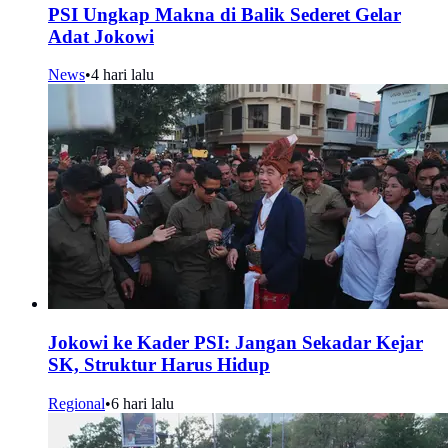
PSI Ungkap Makna di Balik Sederet Gelar
Adat Jokowi
News
•
4 hari lalu
Jokowi ke Kader PSI: Jangan Sekadar Kejar
SK, Struktur Harus Hidup
Regional
•
6 hari lalu