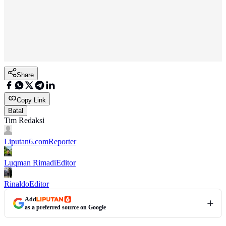
Share
Copy Link
Batal
Tim Redaksi
Liputan6.com
Reporter
Luqman Rimadi
Editor
Rinaldo
Editor
Add
as a preferred source on Google