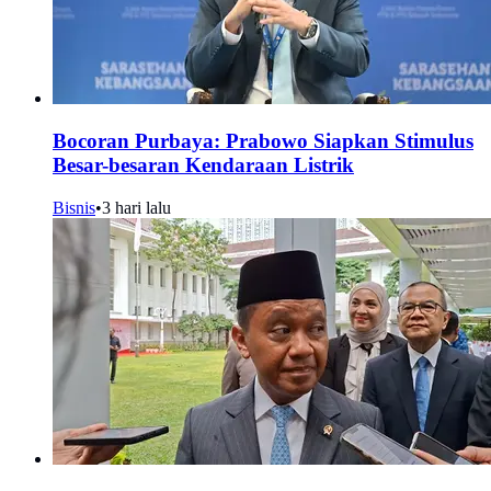
Bocoran Purbaya: Prabowo Siapkan Stimulus
Besar-besaran Kendaraan Listrik
Bisnis
•
3 hari lalu