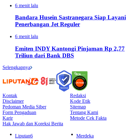
6 menit lalu
Bandara Husein Sastranegara Siap Layani
Penerbangan Jet Reguler
6 menit lalu
Emiten INDY Kantongi Pinjaman Rp 2,77
Triliun dari Bank DBS
Selengkapnya
Kontak
Redaksi
Disclaimer
Kode Etik
Pedoman Media Siber
Sitemap
Form Pengaduan
Tentang Kami
Karir
Metode Cek Fakta
Hak Jawab dan Koreksi Berita
Liputan6
Merdeka