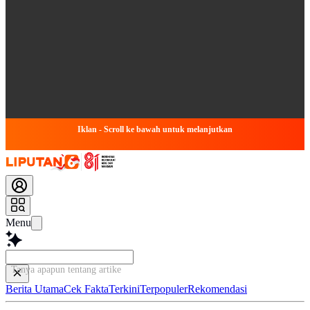
Iklan - Scroll ke bawah untuk melanjutkan
Menu
Tanya apapun tentang artikel ini...
Berita Utama
Cek Fakta
Terkini
Terpopuler
Rekomendasi