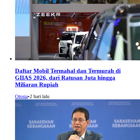
Daftar Mobil Termahal dan Termurah di
GIIAS 2026, dari Ratusan Juta hingga
Miliaran Rupiah
Otosia
•
2 hari lalu