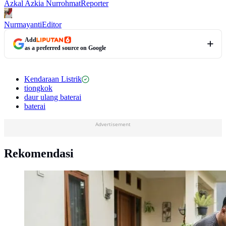
Azkal Azkia Nurrohmat
Reporter
Nurmayanti
Editor
Add
as a preferred source on Google
Kendaraan Listrik
tiongkok
daur ulang baterai
baterai
Advertisement
Rekomendasi