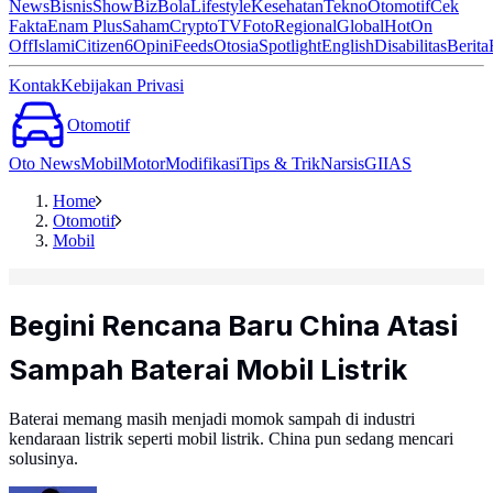
News
Bisnis
ShowBiz
Bola
Lifestyle
Kesehatan
Tekno
Otomotif
Cek
Fakta
Enam Plus
Saham
Crypto
TV
Foto
Regional
Global
Hot
On
Off
Islami
Citizen6
Opini
Feeds
Otosia
Spotlight
English
Disabilitas
Berita
Kontak
Kebijakan Privasi
Otomotif
Oto News
Mobil
Motor
Modifikasi
Tips & Trik
Narsis
GIIAS
Home
Otomotif
Mobil
Begini Rencana Baru China Atasi
Sampah Baterai Mobil Listrik
Baterai memang masih menjadi momok sampah di industri
kendaraan listrik seperti mobil listrik. China pun sedang mencari
solusinya.