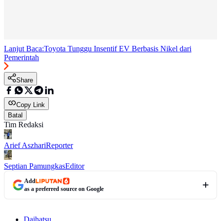
Lanjut Baca:
Toyota Tunggu Insentif EV Berbasis Nikel dari
Pemerintah
Share
Copy Link
Batal
Tim Redaksi
Arief Aszhari
Reporter
Septian Pamungkas
Editor
Add
as a preferred source on Google
Daihatsu