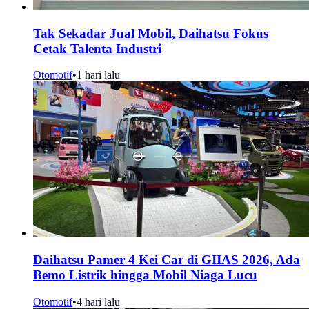
Tak Sekadar Jual Mobil, Daihatsu Fokus
Cetak Talenta Industri
Otomotif
•
1 hari lalu
Daihatsu Pamer 4 Kei Car di GIIAS 2026, Ada
Bemo Listrik hingga Mobil Niaga Lucu
Otomotif
•
4 hari lalu