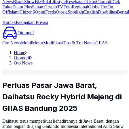
News
Bisnis
ShowBiz
Bola
Lifestyle
Kesehatan
Tekno
Otomotif
Cek
Fakta
Enam Plus
Saham
Crypto
TV
Foto
Regional
Global
Hot
On
Off
Islami
Citizen6
Opini
Feeds
Otosia
Spotlight
English
Disabilitas
Berita
Kontak
Kebijakan Privasi
Otomotif
Oto News
Mobil
Motor
Modifikasi
Tips & Trik
Narsis
GIIAS
Home
Otomotif
Oto News
Perluas Pasar Jawa Barat,
Daihatsu Rocky Hybrid Mejeng di
GIIAS Bandung 2025
Daihatsu terus memperkuat kehadirannya di Jawa Barat, dengan
ambil bagian di ajang Gaikindo Indonesia International Auto Show