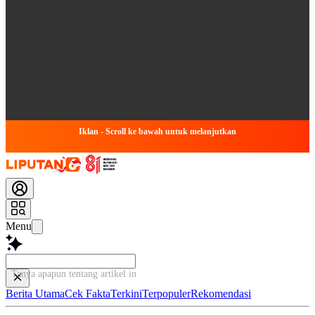
Iklan - Scroll ke bawah untuk melanjutkan
Menu
Tanya apapun tentang artikel ini...
Berita Utama
Cek Fakta
Terkini
Terpopuler
Rekomendasi