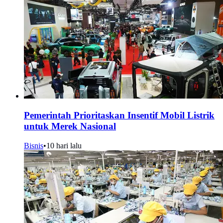
Pemerintah Prioritaskan Insentif Mobil Listrik
untuk Merek Nasional
Bisnis
•
10 hari lalu