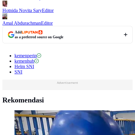
Hotnida Novita Sary
Editor
Amal Abdurachman
Editor
Add
as a preferred source on Google
kemenperin
kemenhub
Helm SNI
SNI
Advertisement
Rekomendasi