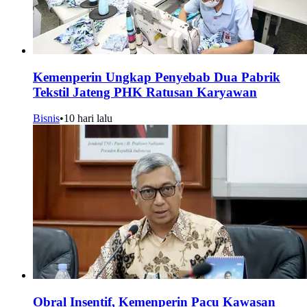
Kemenperin Ungkap Penyebab Dua Pabrik
Tekstil Jateng PHK Ratusan Karyawan
Bisnis
•
10 hari lalu
Obral Insentif, Kemenperin Pacu Kawasan