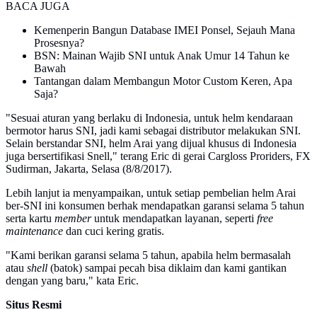
BACA JUGA
Kemenperin Bangun Database IMEI Ponsel, Sejauh Mana
Prosesnya?
BSN: Mainan Wajib SNI untuk Anak Umur 14 Tahun ke
Bawah
Tantangan dalam Membangun Motor Custom Keren, Apa
Saja?
"Sesuai aturan yang berlaku di Indonesia, untuk helm kendaraan
bermotor harus SNI, jadi kami sebagai distributor melakukan SNI.
Selain berstandar SNI, helm Arai yang dijual khusus di Indonesia
juga bersertifikasi Snell," terang Eric di gerai Cargloss Proriders, FX
Sudirman, Jakarta, Selasa (8/8/2017).
Lebih lanjut ia menyampaikan, untuk setiap pembelian helm Arai
ber-SNI ini konsumen berhak mendapatkan garansi selama 5 tahun
serta kartu
member
untuk mendapatkan layanan, seperti
free
maintenance
dan cuci kering gratis.
"Kami berikan garansi selama 5 tahun, apabila helm bermasalah
atau
shell
(batok) sampai pecah bisa diklaim dan kami gantikan
dengan yang baru," kata Eric.
Situs Resmi