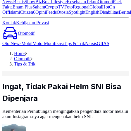
News
Bisnis
ShowBiz
Bola
Lifestyle
Kesehatan
Tekno
Otomotif
Cek
Fakta
Enam Plus
Saham
Crypto
TV
Foto
Regional
Global
Hot
On
Off
Islami
Citizen6
Opini
Feeds
Otosia
Spotlight
English
Disabilitas
Berita
Kontak
Kebijakan Privasi
Otomotif
Oto News
Mobil
Motor
Modifikasi
Tips & Trik
Narsis
GIIAS
Home
Otomotif
Tips & Trik
Ingat, Tidak Pakai Helm SNI Bisa
Dipenjara
Kementerian Perhubungan mengingatkan pengendara motor melalui
akun Instagram-nya agar mengenakan helm SNI.