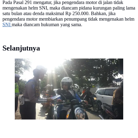
Pada Pasal 291 mengatur, jika pengendara motor di jalan tidak
mengenakan helm SNI, maka diancam pidana kurungan paling lama
satu bulan atau denda maksimal Rp 250.000. Bahkan, jika
pengendara motor membiarkan penumpang tidak mengenakan helm
SNI
maka diancam hukuman yang sama.
Selanjutnya
Pada 16-29 November 2016, polwan cantik setiap hari
bakal memberikan helm gratis pada pengendara.
Namun, ada syaratnya. (Liputan6.com/Fajar Eko
Nugroho)