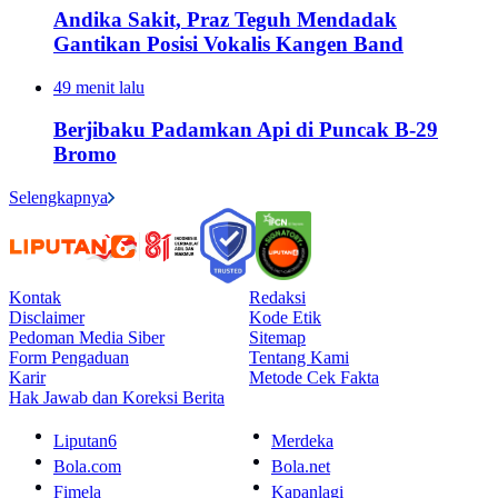
Andika Sakit, Praz Teguh Mendadak
Gantikan Posisi Vokalis Kangen Band
49 menit lalu
Berjibaku Padamkan Api di Puncak B-29
Bromo
Selengkapnya
Kontak
Redaksi
Disclaimer
Kode Etik
Pedoman Media Siber
Sitemap
Form Pengaduan
Tentang Kami
Karir
Metode Cek Fakta
Hak Jawab dan Koreksi Berita
Liputan6
Merdeka
Bola.com
Bola.net
Fimela
Kapanlagi